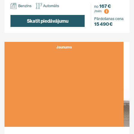
167 €
Benzīns
Automāts
no
i
/mēn
Pārdošanas cena
Skatīt piedāvājumu
15 490 €
Jaunums