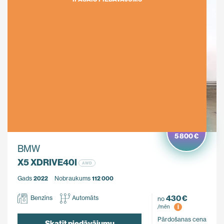
Ietaupi
5 800 €
BMW
X5 XDRIVE40I
AWD
Gads
2022
Nobraukums
112 000
430 €
Benzīns
Automāts
no
i
/mēn
Pārdošanas cena
Skatīt piedāvājumu