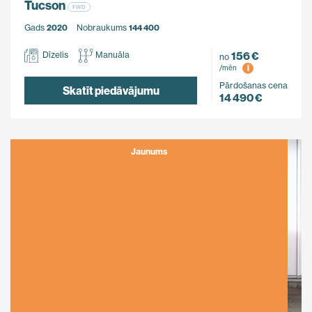
Tucson
FWD
Gads
2020
Nobraukums
144 400
156 €
Dīzelis
Manuāla
no
i
/mēn
Pārdošanas cena
Skatīt piedāvājumu
14 490 €
Jaunums