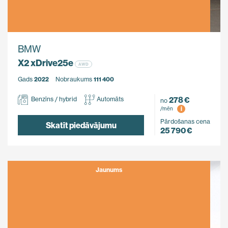
BMW
X2 xDrive25e
AWD
Gads
2022
Nobraukums
111 400
278 €
Benzīns / hybrid
Automāts
no
i
/mēn
Pārdošanas cena
Skatīt piedāvājumu
25 790 €
Jaunums