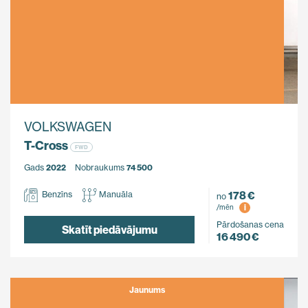
VOLKSWAGEN
T-Cross
FWD
Gads
2022
Nobraukums
74 500
178 €
Benzīns
Manuāla
no
i
/mēn
Pārdošanas cena
Skatīt piedāvājumu
16 490 €
Jaunums