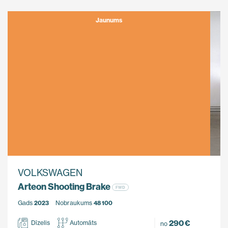
Jaunums
VOLKSWAGEN
Arteon Shooting Brake
FWD
Gads
2023
Nobraukums
48 100
290 €
Dīzelis
Automāts
no