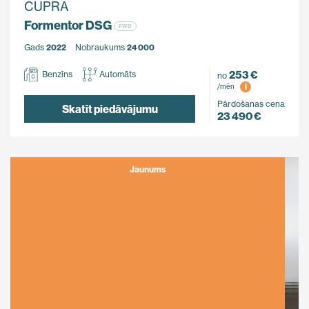
CUPRA
Formentor DSG
FWD
Gads
2022
Nobraukums
24 000
253 €
Benzīns
Automāts
no
i
/mēn
Pārdošanas cena
Skatīt piedāvājumu
23 490 €
Jaunums