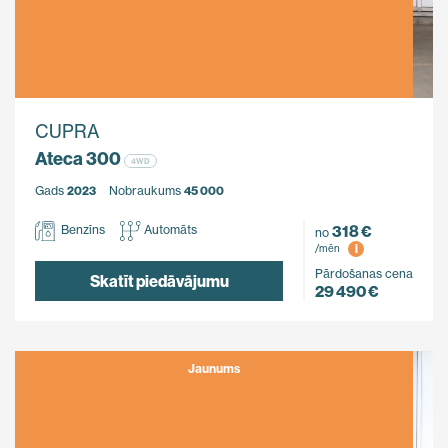
CUPRA
Ateca 300
4WD
Gads
2023
Nobraukums
45 000
318 €
Benzīns
Automāts
no
i
/mēn
Pārdošanas cena
Skatīt piedāvājumu
29 490 €
Jaunums