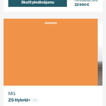
Pārdošanas cena
Skatīt piedāvājumu
22 990 €
Jaunums
MG
ZS Hybrid+
FWD