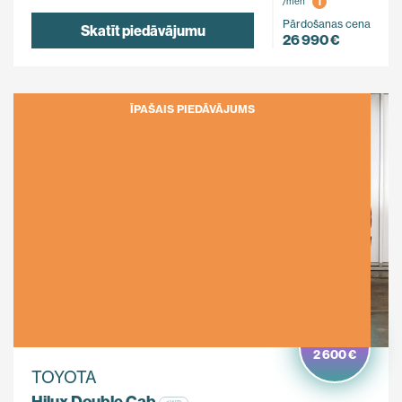
i
/mēn
Pārdošanas cena
Skatīt piedāvājumu
26 990 €
ĪPAŠAIS PIEDĀVĀJUMS
Ietaupi
2 600 €
TOYOTA
Hilux Double Cab