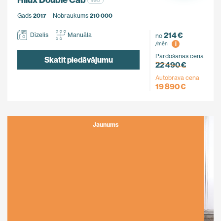
4WD
Gads
2017
Nobraukums
210 000
214 €
Dīzelis
Manuāla
no
i
/mēn
Pārdošanas cena
Skatīt piedāvājumu
22 490 €
Autobrava cena
19 890 €
Jaunums