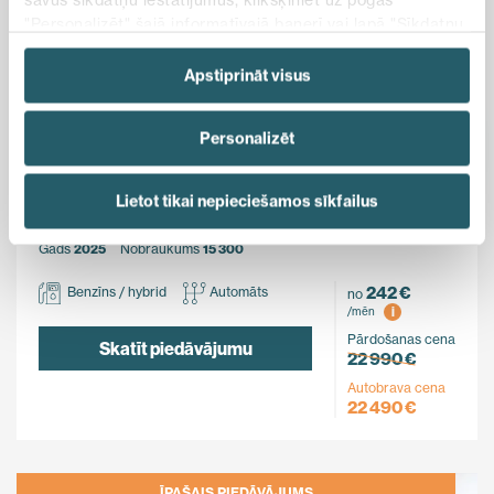
"Personalizēt" šajā informatīvajā banerī vai lapā "Sīkdatņu
politika". Vairāk informācijas par sīkdatnēm ir pieejama
šajā informatīvajā banerī un mūsu Sīkdatņu politikā.
Apstiprināt visus
Ietaupi
Personalizēt
500 €
MG
Lietot tikai nepieciešamos sīkfailus
ZS Hybrid+
FWD
Gads
2025
Nobraukums
15 300
242 €
Benzīns / hybrid
Automāts
no
i
/mēn
Pārdošanas cena
Skatīt piedāvājumu
22 990 €
Autobrava cena
22 490 €
ĪPAŠAIS PIEDĀVĀJUMS