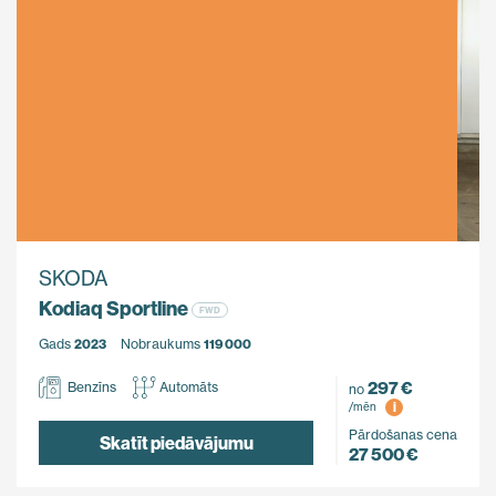
SKODA
Kodiaq Sportline
FWD
Gads
2023
Nobraukums
119 000
297 €
Benzīns
Automāts
no
i
/mēn
Pārdošanas cena
Skatīt piedāvājumu
27 500 €