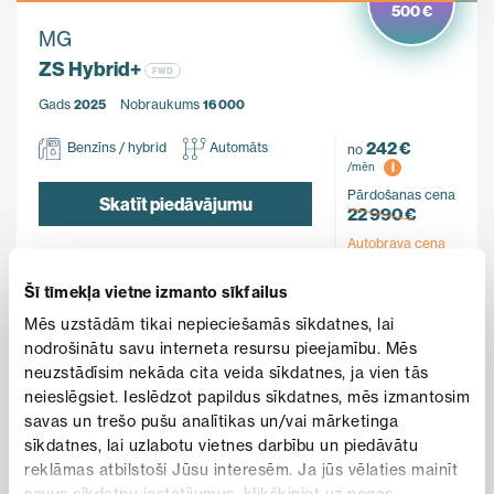
500 €
MG
ZS Hybrid+
FWD
Gads
2025
Nobraukums
16 000
242 €
Benzīns / hybrid
Automāts
no
i
/mēn
Pārdošanas cena
Skatīt piedāvājumu
22 990 €
Autobrava cena
22 490 €
Šī tīmekļa vietne izmanto sīkfailus
Mēs uzstādām tikai nepieciešamās sīkdatnes, lai
nodrošinātu savu interneta resursu pieejamību. Mēs
ĪPAŠAIS PIEDĀVĀJUMS
neuzstādīsim nekāda cita veida sīkdatnes, ja vien tās
neieslēgsiet. Ieslēdzot papildus sīkdatnes, mēs izmantosim
savas un trešo pušu analītikas un/vai mārketinga
sīkdatnes, lai uzlabotu vietnes darbību un piedāvātu
reklāmas atbilstoši Jūsu interesēm. Ja jūs vēlaties mainīt
savus sīkdatņu iestatījumus, klikšķiniet uz pogas