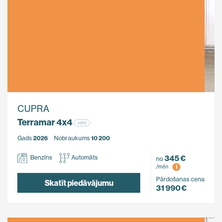
CUPRA
Terramar 4x4
4WD
Gads
2026
Nobraukums
10 200
345 €
Benzīns
Automāts
no
i
/mēn
Pārdošanas cena
Skatīt piedāvājumu
31 990 €