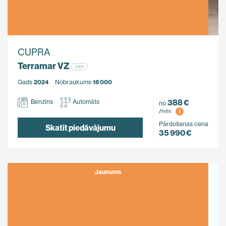
CUPRA
Terramar VZ
4WD
Gads
2024
Nobraukums
18 000
388 €
Benzīns
Automāts
no
i
/mēn
Pārdošanas cena
Skatīt piedāvājumu
35 990 €
Jaunums