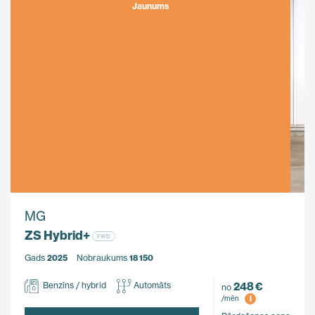
Jaunums
MG
ZS Hybrid+
FWD
Gads
2025
Nobraukums
18 150
248 €
Benzīns / hybrid
Automāts
no
i
/mēn