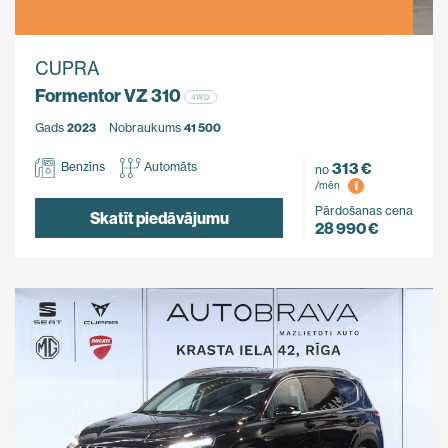
CUPRA
Formentor VZ 310
4WD
Gads
2023
Nobraukums
41 500
313 €
Benzīns
Automāts
no
i
/mēn
Pārdošanas cena
Skatīt piedāvājumu
28 990 €