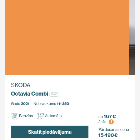
SKODA
Octavia Combi
FWD
Gads
2021
Nobraukums
111 350
167 €
Benzīns
Automāts
no
i
/mēn
Pārdošanas cena
Skatīt piedāvājumu
15 490 €