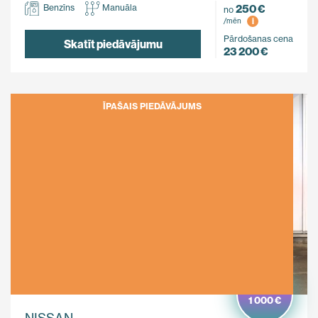
250 €
Benzīns
Manuāla
no
i
/mēn
Pārdošanas cena
Skatīt piedāvājumu
23 200 €
ĪPAŠAIS PIEDĀVĀJUMS
Ietaupi
1 000 €