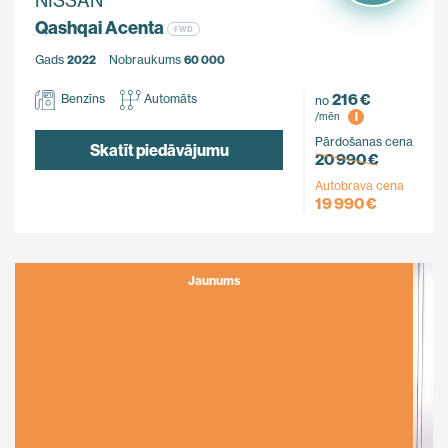
NISSAN
Qashqai Acenta
FWD
Gads
2022
Nobraukums
60 000
216 €
Benzīns
Automāts
no
i
/mēn
Pārdošanas cena
Skatīt piedāvājumu
20 990 €
Autobrava cena
19 990 €
Jaunums