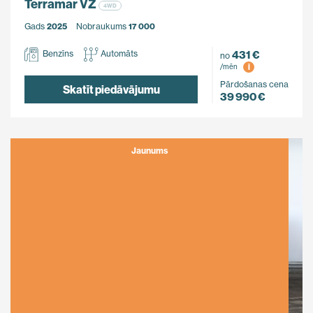
Terramar VZ
4WD
Gads
2025
Nobraukums
17 000
431 €
Benzīns
Automāts
no
i
/mēn
Pārdošanas cena
Skatīt piedāvājumu
39 990 €
Jaunums