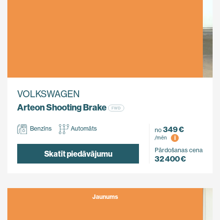
VOLKSWAGEN
Arteon Shooting Brake
FWD
349 €
Benzīns
Automāts
no
i
/mēn
Pārdošanas cena
Skatīt piedāvājumu
32 400 €
Jaunums