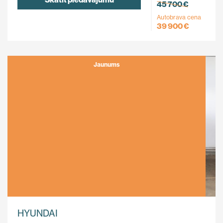
45 700 €
Autobrava cena
39 900 €
Jaunums
HYUNDAI