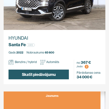
HYUNDAI
Santa Fe
AWD
Gads
2022
Nobraukums
65 600
367 €
Benzīns / hybrid
Automāts
no
i
/mēn
Pārdošanas cena
Skatīt piedāvājumu
34 000 €
Jaunums