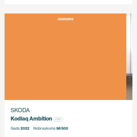
Jaunums
SKODA
Kodiaq Ambition
FWD
Gads
2022
Nobraukums
98 500