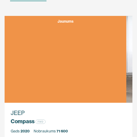
Jaunums
JEEP
Compass
FWD
Gads
2020
Nobraukums
71 600