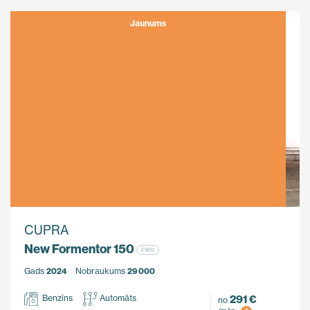
Jaunums
CUPRA
New Formentor 150
FWD
Gads
2024
Nobraukums
29 000
291 €
Benzīns
Automāts
no