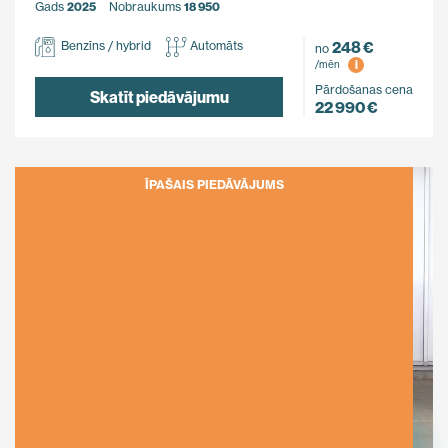
Gads
2025
Nobraukums
18 950
248 €
Benzīns / hybrid
Automāts
no
i
/mēn
Pārdošanas cena
Skatīt piedāvājumu
22 990 €
ĪPAŠAIS PIEDĀVĀJUMS
Ietaupi