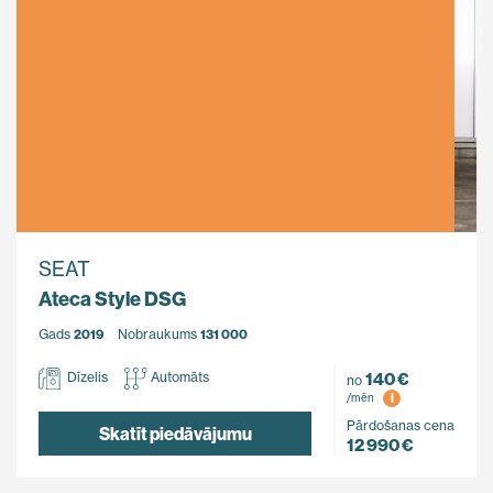
SEAT
Ateca Style DSG
Gads
2019
Nobraukums
131 000
140 €
Dīzelis
Automāts
no
i
/mēn
Pārdošanas cena
Skatīt piedāvājumu
12 990 €