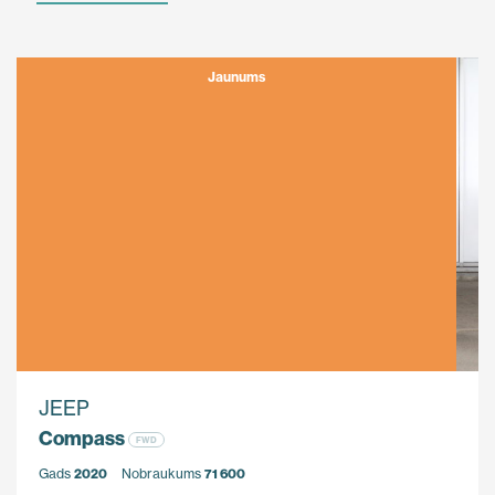
Jaunums
JEEP
Compass
FWD
Gads
2020
Nobraukums
71 600