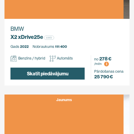
BMW
X2 xDrive25e
AWD
Gads
2022
Nobraukums
111 400
278 €
Benzīns / hybrid
Automāts
no
i
/mēn
Pārdošanas cena
Skatīt piedāvājumu
25 790 €
Jaunums