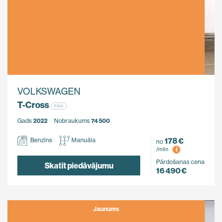
VOLKSWAGEN
T-Cross
FWD
Gads
2022
Nobraukums
74 500
178 €
Benzīns
Manuāla
no
i
/mēn
Pārdošanas cena
Skatīt piedāvājumu
16 490 €
Jaunums