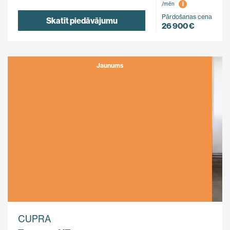
i
/mēn
Pārdošanas cena
Skatīt piedāvājumu
26 900 €
Jaunums
CUPRA