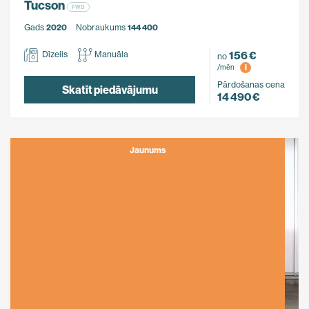
Tucson
FWD
Gads
2020
Nobraukums
144 400
156 €
Dīzelis
Manuāla
no
i
/mēn
Pārdošanas cena
Skatīt piedāvājumu
14 490 €
Jaunums