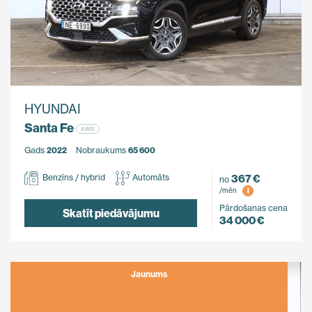
HYUNDAI
Santa Fe
AWD
Gads
2022
Nobraukums
65 600
367 €
Benzīns / hybrid
Automāts
no
i
/mēn
Pārdošanas cena
Skatīt piedāvājumu
34 000 €
Jaunums