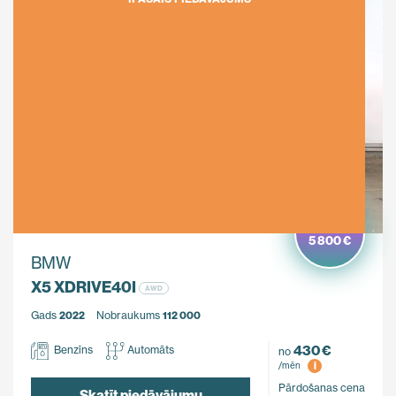
Ietaupi
5 800 €
BMW
X5 XDRIVE40I
AWD
Gads
2022
Nobraukums
112 000
430 €
Benzīns
Automāts
no
i
/mēn
Pārdošanas cena
Skatīt piedāvājumu