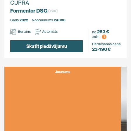
CUPRA
Formentor DSG
FWD
Gads
2022
Nobraukums
24 000
253 €
Benzīns
Automāts
no
i
/mēn
Pārdošanas cena
Skatīt piedāvājumu
23 490 €
Jaunums