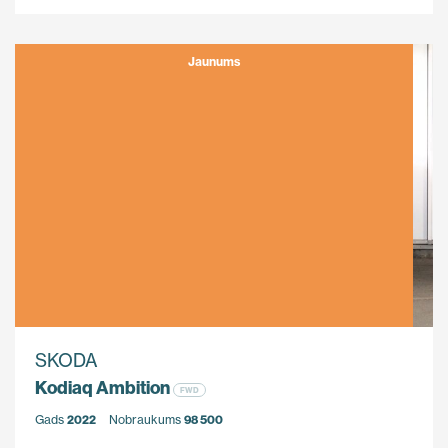
Jaunums
SKODA
Kodiaq Ambition
FWD
Gads
2022
Nobraukums
98 500