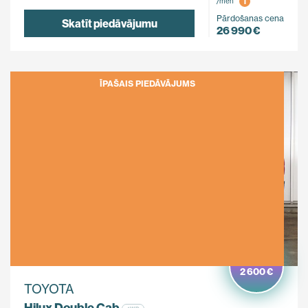
i
/mēn
Pārdošanas cena
Skatīt piedāvājumu
26 990 €
ĪPAŠAIS PIEDĀVĀJUMS
Ietaupi
2 600 €
TOYOTA
Hilux Double Cab