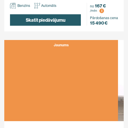
167 €
Benzīns
Automāts
no
i
/mēn
Pārdošanas cena
Skatīt piedāvājumu
15 490 €
Jaunums