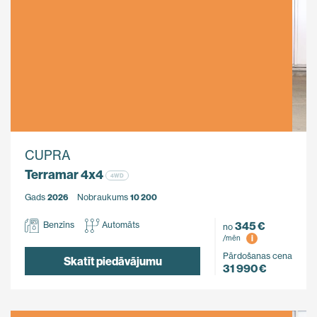
CUPRA
Terramar 4x4
4WD
Gads
2026
Nobraukums
10 200
345 €
Benzīns
Automāts
no
i
/mēn
Pārdošanas cena
Skatīt piedāvājumu
31 990 €