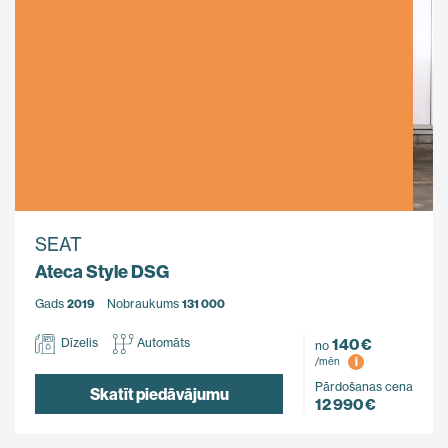
SEAT
Ateca Style DSG
Gads
2019
Nobraukums
131 000
140 €
Dīzelis
Automāts
no
i
/mēn
Pārdošanas cena
Skatīt piedāvājumu
12 990 €