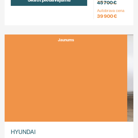
45 700 €
Autobrava cena
39 900 €
Jaunums
HYUNDAI