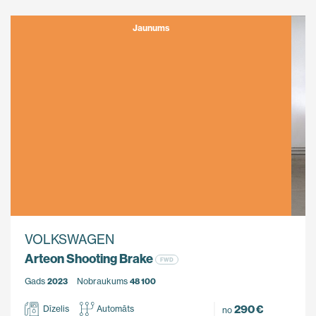
Jaunums
VOLKSWAGEN
Arteon Shooting Brake
FWD
Gads
2023
Nobraukums
48 100
290 €
Dīzelis
Automāts
no