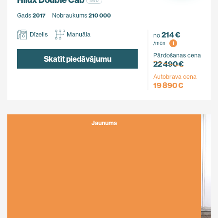
4WD
Gads
2017
Nobraukums
210 000
214 €
Dīzelis
Manuāla
no
i
/mēn
Pārdošanas cena
Skatīt piedāvājumu
22 490 €
Autobrava cena
19 890 €
Jaunums