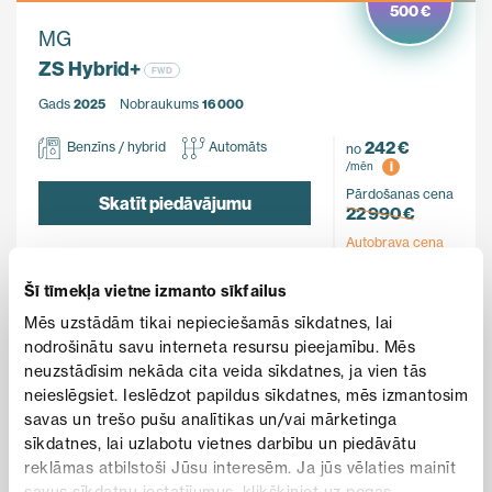
500 €
MG
ZS Hybrid+
FWD
Gads
2025
Nobraukums
16 000
242 €
Benzīns / hybrid
Automāts
no
i
/mēn
Pārdošanas cena
Skatīt piedāvājumu
22 990 €
Autobrava cena
22 490 €
Šī tīmekļa vietne izmanto sīkfailus
Mēs uzstādām tikai nepieciešamās sīkdatnes, lai
nodrošinātu savu interneta resursu pieejamību. Mēs
ĪPAŠAIS PIEDĀVĀJUMS
neuzstādīsim nekāda cita veida sīkdatnes, ja vien tās
neieslēgsiet. Ieslēdzot papildus sīkdatnes, mēs izmantosim
savas un trešo pušu analītikas un/vai mārketinga
sīkdatnes, lai uzlabotu vietnes darbību un piedāvātu
reklāmas atbilstoši Jūsu interesēm. Ja jūs vēlaties mainīt
savus sīkdatņu iestatījumus, klikšķiniet uz pogas