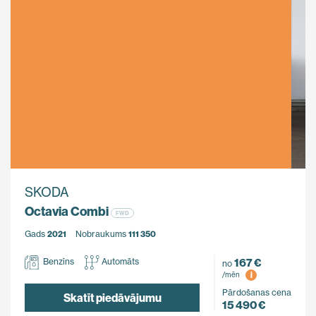
SKODA
Octavia Combi
FWD
Gads
2021
Nobraukums
111 350
167 €
Benzīns
Automāts
no
i
/mēn
Pārdošanas cena
Skatīt piedāvājumu
15 490 €