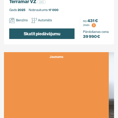
Terramar VZ
4WD
Gads
2025
Nobraukums
17 000
431 €
Benzīns
Automāts
no
i
/mēn
Pārdošanas cena
Skatīt piedāvājumu
39 990 €
Jaunums