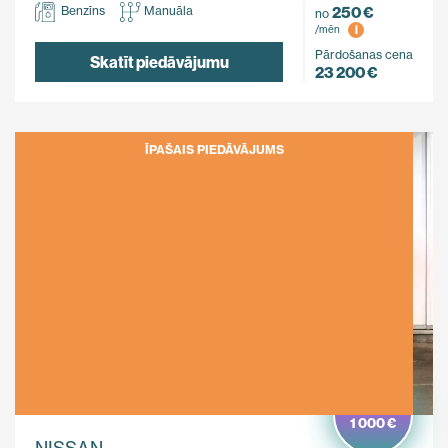
250 €
Benzīns
Manuāla
no
i
/mēn
Pārdošanas cena
Skatīt piedāvājumu
23 200 €
ĪPAŠAIS PIEDĀVĀJUMS
Ietaupi
1 000 €