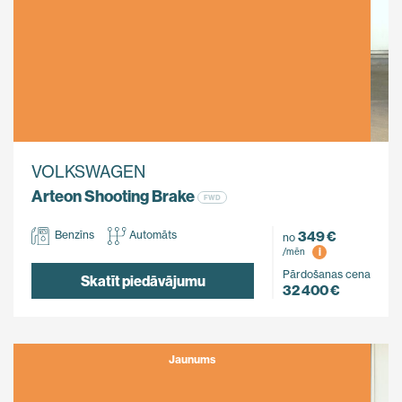
VOLKSWAGEN
Arteon Shooting Brake
FWD
349 €
Benzīns
Automāts
no
i
/mēn
Pārdošanas cena
Skatīt piedāvājumu
32 400 €
Jaunums