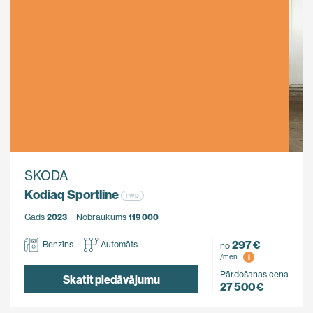
SKODA
Kodiaq Sportline
FWD
Gads
2023
Nobraukums
119 000
297 €
Benzīns
Automāts
no
i
/mēn
Pārdošanas cena
Skatīt piedāvājumu
27 500 €