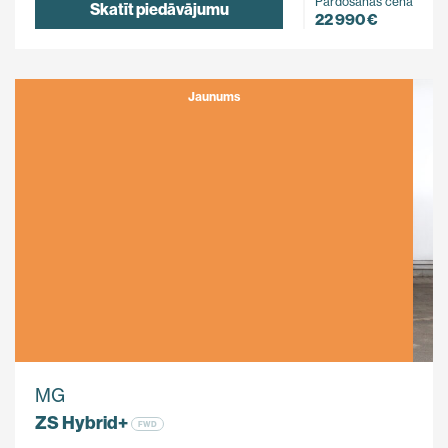
Pārdošanas cena
Skatīt piedāvājumu
22 990 €
Jaunums
MG
ZS Hybrid+
FWD