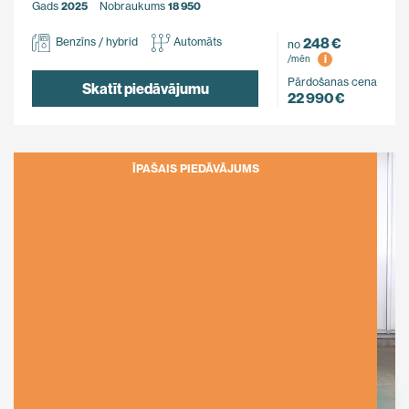
Gads
2025
Nobraukums
18 950
248 €
Benzīns / hybrid
Automāts
no
i
/mēn
Pārdošanas cena
Skatīt piedāvājumu
22 990 €
ĪPAŠAIS PIEDĀVĀJUMS
Ietaupi