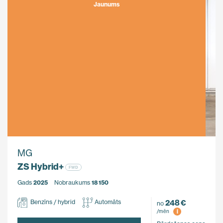
Jaunums
MG
ZS Hybrid+
FWD
Gads
2025
Nobraukums
18 150
248 €
Benzīns / hybrid
Automāts
no
i
/mēn