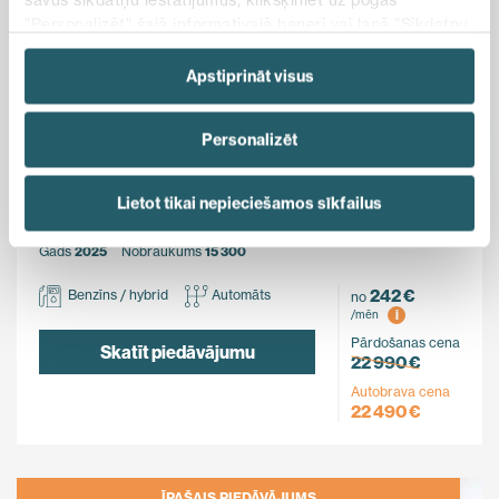
"Personalizēt" šajā informatīvajā banerī vai lapā "Sīkdatņu
politika". Vairāk informācijas par sīkdatnēm ir pieejama
šajā informatīvajā banerī un mūsu Sīkdatņu politikā.
Apstiprināt visus
Ietaupi
Personalizēt
500 €
MG
Lietot tikai nepieciešamos sīkfailus
ZS Hybrid+
FWD
Gads
2025
Nobraukums
15 300
242 €
Benzīns / hybrid
Automāts
no
i
/mēn
Pārdošanas cena
Skatīt piedāvājumu
22 990 €
Autobrava cena
22 490 €
ĪPAŠAIS PIEDĀVĀJUMS