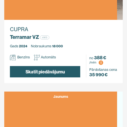
CUPRA
Terramar VZ
4WD
Gads
2024
Nobraukums
18 000
388 €
Benzīns
Automāts
no
i
/mēn
Pārdošanas cena
Skatīt piedāvājumu
35 990 €
Jaunums