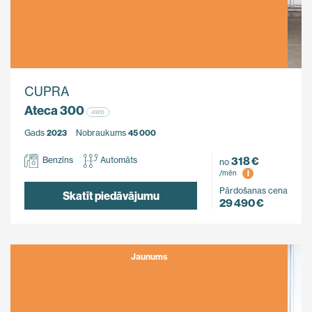
CUPRA
Ateca 300
4WD
Gads
2023
Nobraukums
45 000
318 €
Benzīns
Automāts
no
i
/mēn
Pārdošanas cena
Skatīt piedāvājumu
29 490 €
Jaunums