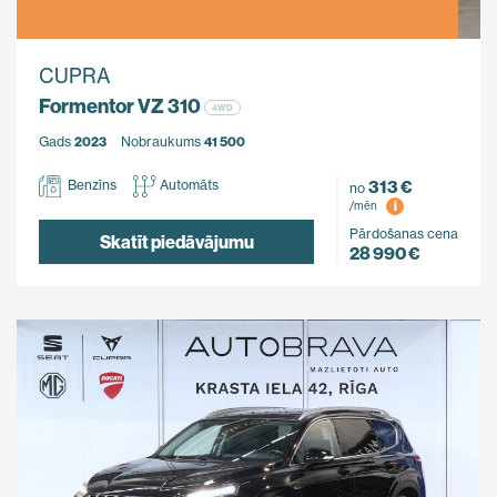
CUPRA
Formentor VZ 310
4WD
Gads
2023
Nobraukums
41 500
313 €
Benzīns
Automāts
no
i
/mēn
Pārdošanas cena
Skatīt piedāvājumu
28 990 €