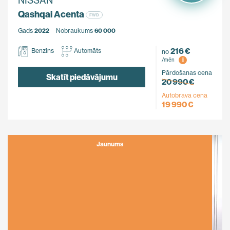
NISSAN
Qashqai Acenta
FWD
Gads
2022
Nobraukums
60 000
216 €
Benzīns
Automāts
no
i
/mēn
Pārdošanas cena
Skatīt piedāvājumu
20 990 €
Autobrava cena
19 990 €
Jaunums