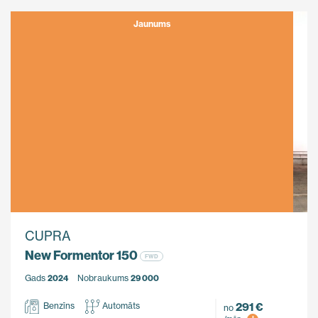
Jaunums
CUPRA
New Formentor 150
FWD
Gads
2024
Nobraukums
29 000
291 €
Benzīns
Automāts
no