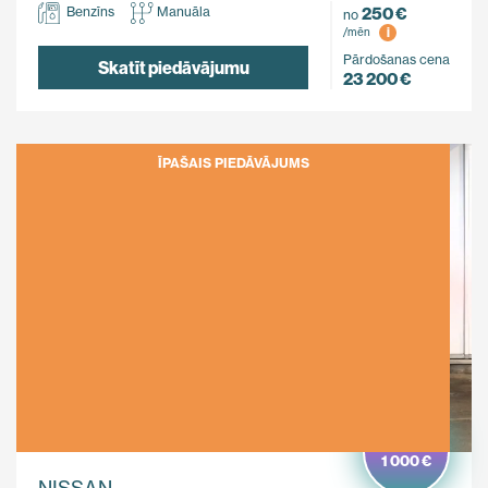
250 €
Benzīns
Manuāla
no
i
/mēn
Pārdošanas cena
Skatīt piedāvājumu
23 200 €
ĪPAŠAIS PIEDĀVĀJUMS
Ietaupi
1 000 €