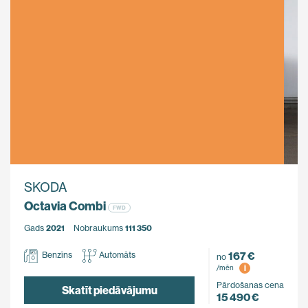
SKODA
Octavia Combi
FWD
Gads
2021
Nobraukums
111 350
167 €
Benzīns
Automāts
no
i
/mēn
Pārdošanas cena
Skatīt piedāvājumu
15 490 €