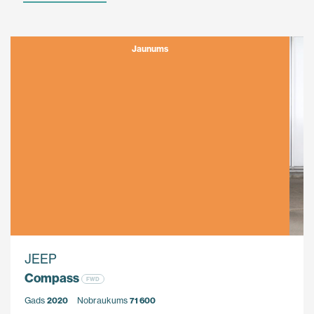
Jaunums
JEEP
Compass
FWD
Gads
2020
Nobraukums
71 600