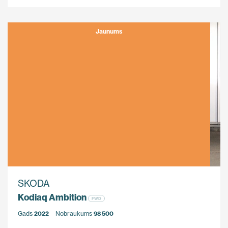
Jaunums
SKODA
Kodiaq Ambition
FWD
Gads
2022
Nobraukums
98 500