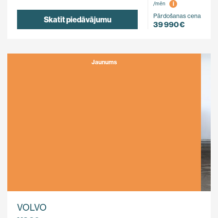
i
/mēn
Pārdošanas cena
Skatīt piedāvājumu
39 990 €
Jaunums
VOLVO