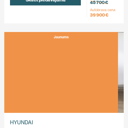
45 700 €
Autobrava cena
39 900 €
Jaunums
HYUNDAI