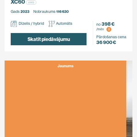
XC60
AWD
Gads
2023
Nobraukums
116 630
398 €
Dīzelis / hybrid
Automāts
no
i
/mēn
Pārdošanas cena
Skatīt piedāvājumu
36 900 €
Jaunums