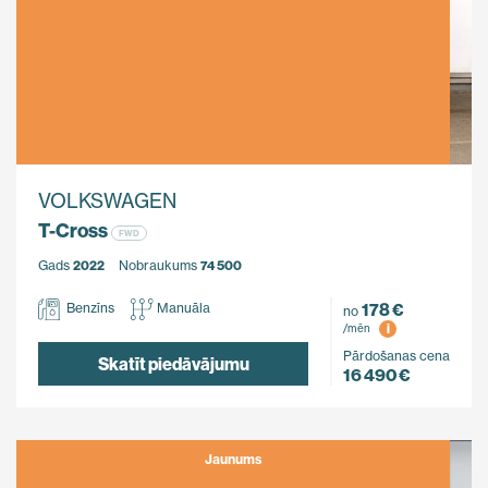
VOLKSWAGEN
T-Cross
FWD
Gads
2022
Nobraukums
74 500
178 €
Benzīns
Manuāla
no
i
/mēn
Pārdošanas cena
Skatīt piedāvājumu
16 490 €
Jaunums