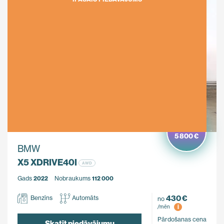
Ietaupi
5 800 €
BMW
X5 XDRIVE40I
AWD
Gads
2022
Nobraukums
112 000
430 €
Benzīns
Automāts
no
i
/mēn
Pārdošanas cena
Skatīt piedāvājumu