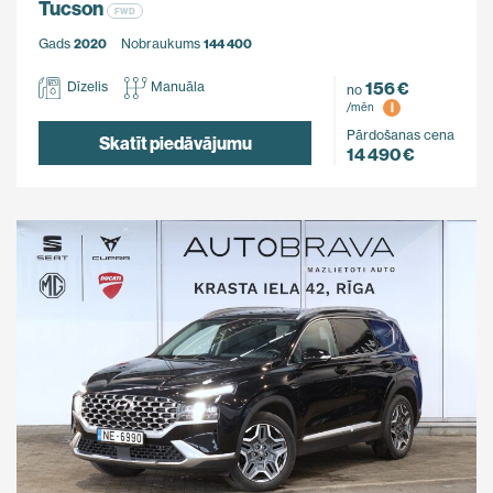
Tucson
FWD
Gads
2020
Nobraukums
144 400
156 €
Dīzelis
Manuāla
no
i
/mēn
Pārdošanas cena
Skatīt piedāvājumu
14 490 €