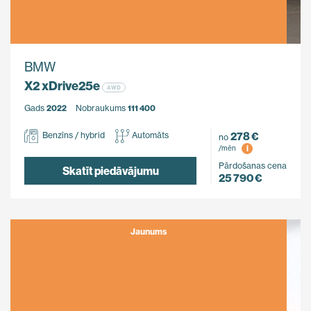
BMW
X2 xDrive25e
AWD
Gads
2022
Nobraukums
111 400
278 €
Benzīns / hybrid
Automāts
no
i
/mēn
Pārdošanas cena
Skatīt piedāvājumu
25 790 €
Jaunums