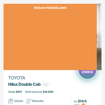
ĪPAŠAIS PIEDĀVĀJUMS
Ietaupi
2 600 €
TOYOTA
Hilux Double Cab
4WD
Gads
2017
Nobraukums
210 000
214 €
Dīzelis
Manuāla
no