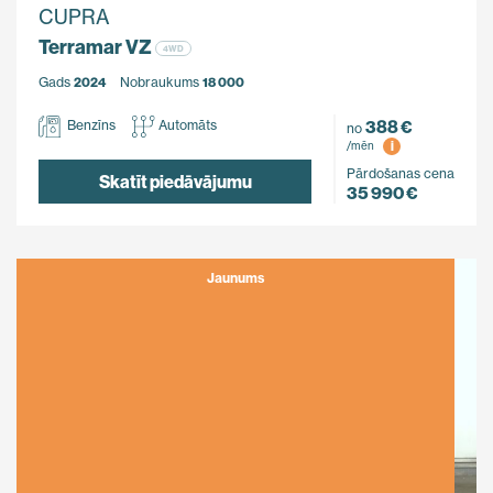
CUPRA
Terramar VZ
4WD
Gads
2024
Nobraukums
18 000
388 €
Benzīns
Automāts
no
i
/mēn
Pārdošanas cena
Skatīt piedāvājumu
35 990 €
Jaunums