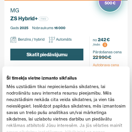
500 €
MG
ZS Hybrid+
FWD
Gads
2025
Nobraukums
16 000
242 €
Benzīns / hybrid
Automāts
no
i
/mēn
Pārdošanas cena
Skatīt piedāvājumu
22 990 €
Autobrava cena
22 490 €
Šī tīmekļa vietne izmanto sīkfailus
Mēs uzstādām tikai nepieciešamās sīkdatnes, lai
nodrošinātu savu interneta resursu pieejamību. Mēs
ĪPAŠAIS PIEDĀVĀJUMS
neuzstādīsim nekāda cita veida sīkdatnes, ja vien tās
neieslēgsiet. Ieslēdzot papildus sīkdatnes, mēs izmantosim
savas un trešo pušu analītikas un/vai mārketinga
sīkdatnes, lai uzlabotu vietnes darbību un piedāvātu
reklāmas atbilstoši Jūsu interesēm. Ja jūs vēlaties mainīt
savus sīkdatņu iestatījumus, klikšķiniet uz pogas