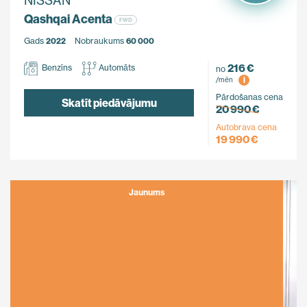
NISSAN
Qashqai Acenta
FWD
Gads
2022
Nobraukums
60 000
216 €
Benzīns
Automāts
no
i
/mēn
Pārdošanas cena
Skatīt piedāvājumu
20 990 €
Autobrava cena
19 990 €
Jaunums