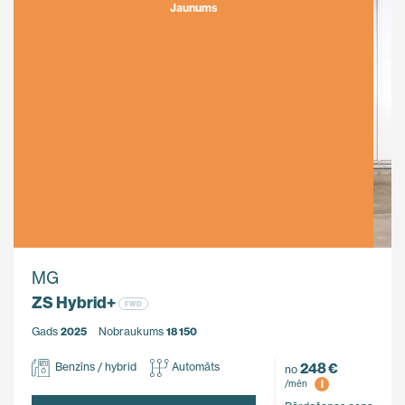
Jaunums
MG
ZS Hybrid+
FWD
Gads
2025
Nobraukums
18 150
248 €
Benzīns / hybrid
Automāts
no
i
/mēn