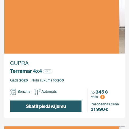
CUPRA
Terramar 4x4
4WD
Gads
2026
Nobraukums
10 200
345 €
Benzīns
Automāts
no
i
/mēn
Pārdošanas cena
Skatīt piedāvājumu
31 990 €