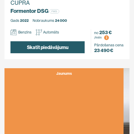
CUPRA
Formentor DSG
FWD
Gads
2022
Nobraukums
24 000
253 €
Benzīns
Automāts
no
i
/mēn
Pārdošanas cena
Skatīt piedāvājumu
23 490 €
Jaunums