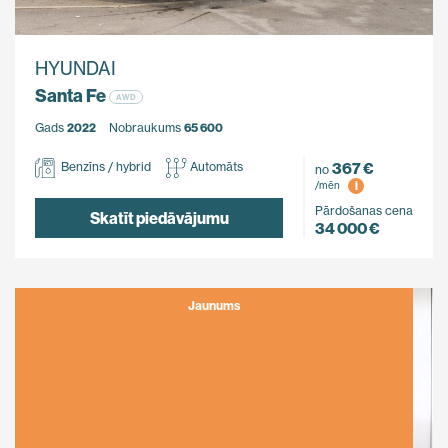
HYUNDAI
Santa Fe
AWD
Gads
2022
Nobraukums
65 600
367 €
Benzīns / hybrid
Automāts
no
i
/mēn
Pārdošanas cena
Skatīt piedāvājumu
34 000 €
Jaunums