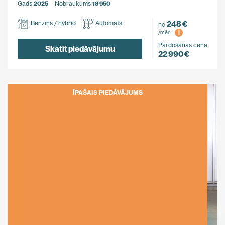
Gads
2025
Nobraukums
18 950
248 €
Benzīns / hybrid
Automāts
no
i
/mēn
Pārdošanas cena
Skatīt piedāvājumu
22 990 €
ĪPAŠAIS PIEDĀVĀJUMS
Ietaupi