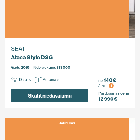
SEAT
Ateca Style DSG
Gads
2019
Nobraukums
131 000
140 €
Dīzelis
Automāts
no
i
/mēn
Pārdošanas cena
Skatīt piedāvājumu
12 990 €
Jaunums