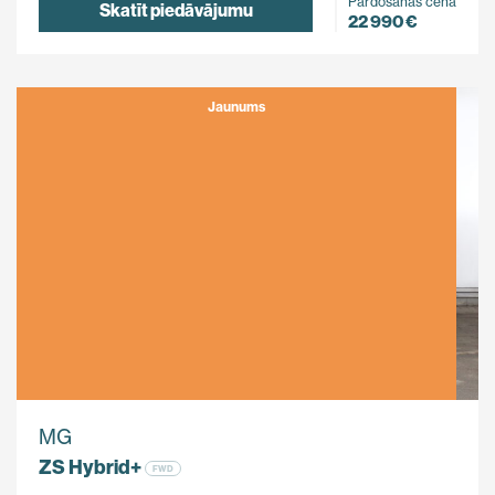
Pārdošanas cena
Skatīt piedāvājumu
22 990 €
Jaunums
MG
ZS Hybrid+
FWD