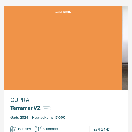
Jaunums
CUPRA
Terramar VZ
4WD
Gads
2025
Nobraukums
17 000
431 €
Benzīns
Automāts
no