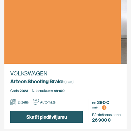
VOLKSWAGEN
Arteon Shooting Brake
FWD
Gads
2023
Nobraukums
48 100
290 €
Dīzelis
Automāts
no
i
/mēn
Pārdošanas cena
Skatīt piedāvājumu
26 900 €