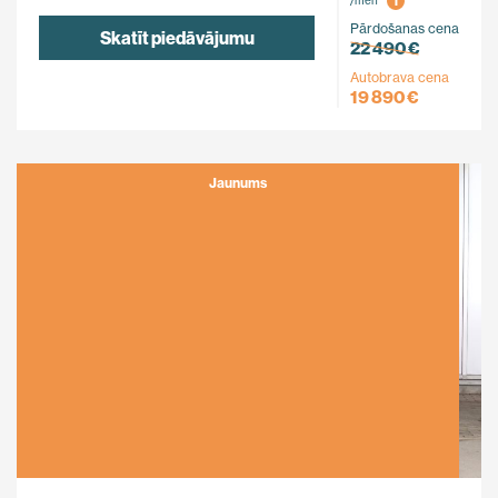
i
/mēn
Pārdošanas cena
Skatīt piedāvājumu
22 490 €
Autobrava cena
19 890 €
Jaunums