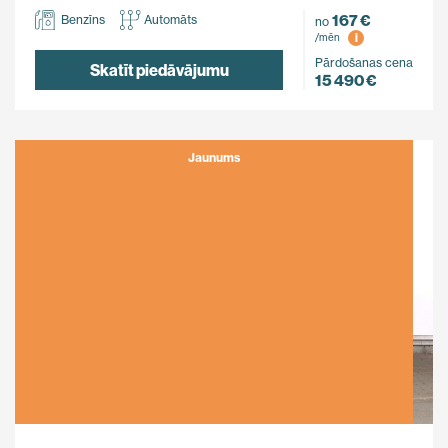
167 €
Benzīns
Automāts
no
i
/mēn
Pārdošanas cena
Skatīt piedāvājumu
15 490 €
Jaunums