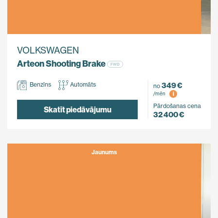
VOLKSWAGEN
Arteon Shooting Brake
FWD
349 €
Benzīns
Automāts
no
i
/mēn
Pārdošanas cena
Skatīt piedāvājumu
32 400 €
Jaunums