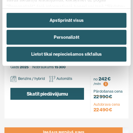
"Personalizēt" šajā informatīvajā banerī vai lapā "Sīkdatņu
politika". Vairāk informācijas par sīkdatnēm ir pieejama
šajā informatīvajā banerī un mūsu Sīkdatņu politikā.
Apstiprināt visus
Ietaupi
Personalizēt
500 €
MG
Lietot tikai nepieciešamos sīkfailus
ZS Hybrid+
FWD
Gads
2025
Nobraukums
15 300
242 €
Benzīns / hybrid
Automāts
no
i
/mēn
Pārdošanas cena
Skatīt piedāvājumu
22 990 €
Autobrava cena
22 490 €
ĪPAŠAIS PIEDĀVĀJUMS