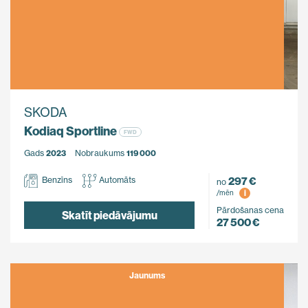
SKODA
Kodiaq Sportline
FWD
Gads
2023
Nobraukums
119 000
297 €
Benzīns
Automāts
no
i
/mēn
Pārdošanas cena
Skatīt piedāvājumu
27 500 €
Jaunums