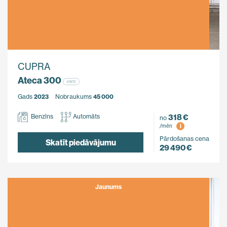
CUPRA
Ateca 300
4WD
Gads
2023
Nobraukums
45 000
318 €
Benzīns
Automāts
no
i
/mēn
Pārdošanas cena
Skatīt piedāvājumu
29 490 €
Jaunums