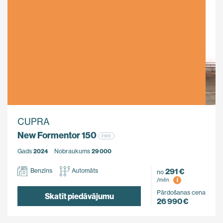
CUPRA
New Formentor 150
FWD
Gads
2024
Nobraukums
29 000
291 €
Benzīns
Automāts
no
i
/mēn
Pārdošanas cena
Skatīt piedāvājumu
26 990 €