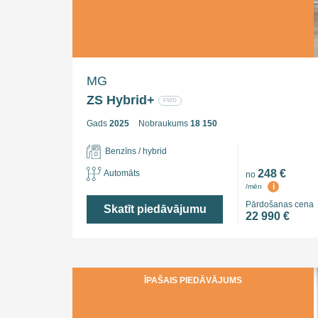
MG
ZS Hybrid+
FWD
Gads
2025
Nobraukums
18 150
Benzīns / hybrid
248 €
Automāts
no
i
/mēn
Pārdošanas cena
Skatīt piedāvājumu
22 990 €
ĪPAŠAIS PIEDĀVĀJUMS