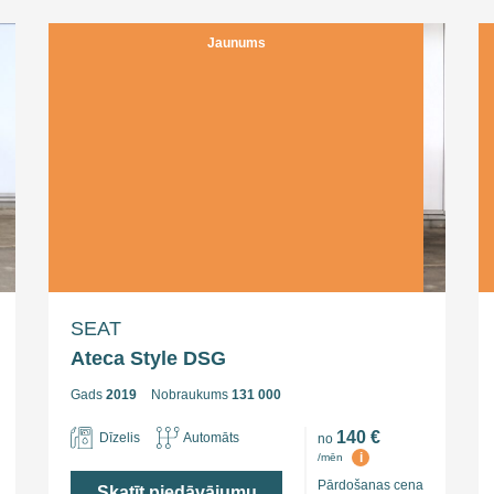
Jaunums
SEAT
Ateca Style DSG
Gads
2019
Nobraukums
131 000
140 €
Dīzelis
Automāts
no
i
/mēn
Pārdošanas cena
Skatīt piedāvājumu