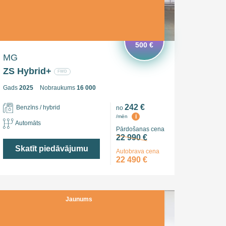
Ietaupi
500 €
MG
ZS Hybrid+
FWD
Gads
2025
Nobraukums
16 000
242 €
Benzīns / hybrid
no
i
/mēn
Automāts
Pārdošanas cena
22 990 €
Skatīt piedāvājumu
Autobrava cena
22 490 €
Jaunums