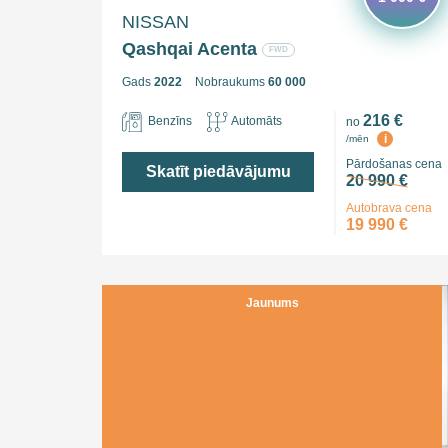
NISSAN
Qashqai Acenta
FWD
Gads
2022
Nobraukums
60 000
216 €
Benzīns
Automāts
no
i
/mēn
Pārdošanas cena
Skatīt piedāvājumu
20 990 €
Autobrava cena
19 990 €
Jaunums