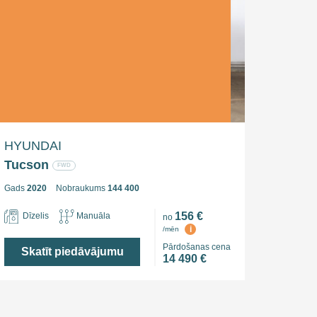
HYUNDAI
Tucson
FWD
Gads
2020
Nobraukums
144 400
156 €
Dīzelis
Manuāla
no
i
/mēn
Pārdošanas cena
Skatīt piedāvājumu
14 490 €