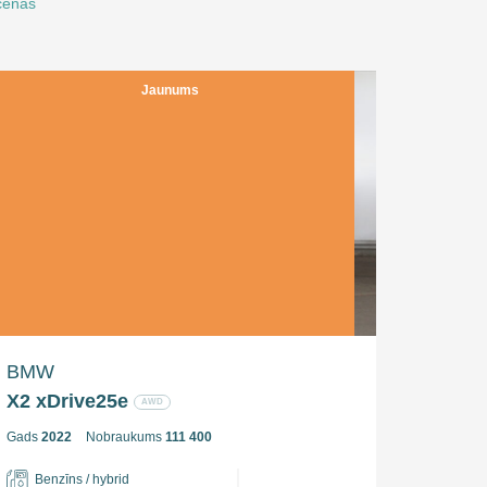
 cenas
Jaunums
BMW
X2 xDrive25e
AWD
Gads
2022
Nobraukums
111 400
Benzīns / hybrid