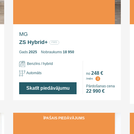
MG
ZS Hybrid+
FWD
Gads
2025
Nobraukums
18 950
Benzīns / hybrid
248 €
Automāts
no
i
/mēn
Pārdošanas cena
Skatīt piedāvājumu
22 990 €
ĪPAŠAIS PIEDĀVĀJUMS