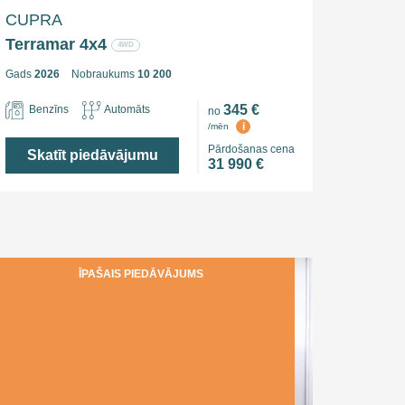
CUPRA
Terramar 4x4
4WD
Gads
2026
Nobraukums
10 200
345 €
Benzīns
Automāts
no
i
/mēn
Pārdošanas cena
Skatīt piedāvājumu
31 990 €
ĪPAŠAIS PIEDĀVĀJUMS