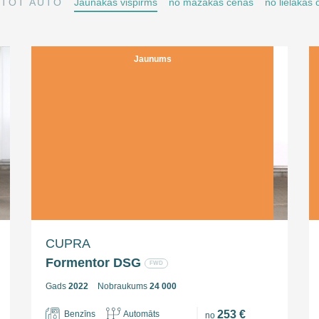
TOT AUTO
Jaunākās vispirms
no mazākās cenas
no lielākās
Jaunums
CUPRA
Formentor DSG
FWD
Gads
2022
Nobraukums
24 000
253 €
Benzīns
Automāts
no