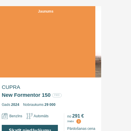
Jaunums
CUPRA
New Formentor 150
FWD
Gads
2024
Nobraukums
29 000
291 €
Benzīns
Automāts
no
i
/mēn
Pārdošanas cena
Skatīt piedāvājumu