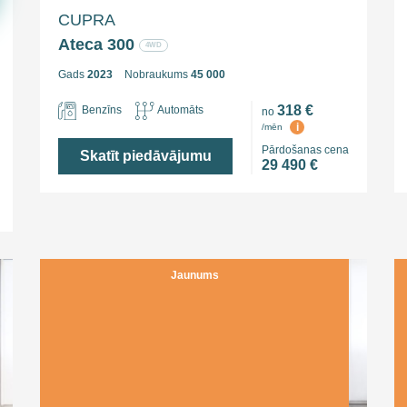
CUPRA
Ateca 300
4WD
Gads
2023
Nobraukums
45 000
318 €
Benzīns
Automāts
no
i
/mēn
Pārdošanas cena
Skatīt piedāvājumu
29 490 €
Jaunums