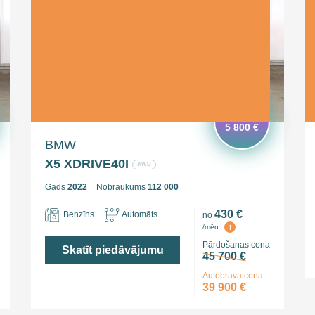
Ietaupi
5 800 €
BMW
X5 XDRIVE40I
AWD
Gads
2022
Nobraukums
112 000
430 €
Benzīns
Automāts
no
i
/mēn
Pārdošanas cena
Skatīt piedāvājumu
45 700 €
Autobrava cena
39 900 €