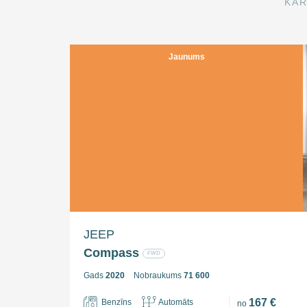
KĀR
Jaunums
JEEP
Compass
FWD
Gads
2020
Nobraukums
71 600
167 €
Benzīns
Automāts
no