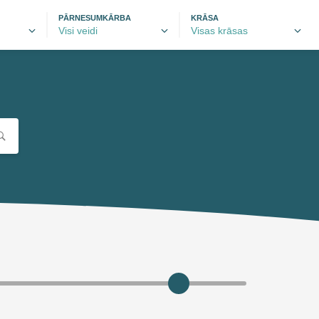
PĀRNESUMKĀRBA
KRĀSA
autobrava.lv