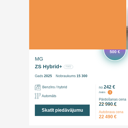
Ietaupi
500 €
MG
ZS Hybrid+
FWD
Gads
2025
Nobraukums
15 300
242 €
Benzīns / hybrid
no
i
/mēn
Automāts
Pārdošanas cena
22 990 €
Skatīt piedāvājumu
Autobrava cena
22 490 €