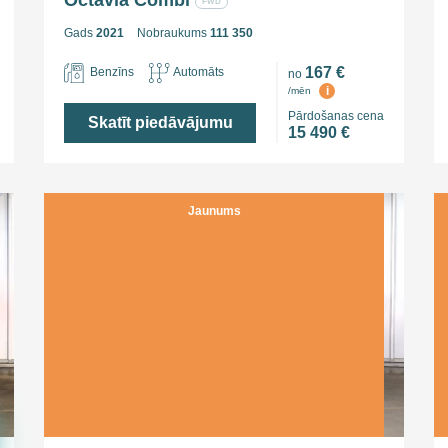
Octavia Combi
FWD
Gads
2021
Nobraukums
111 350
167 €
Benzīns
Automāts
no
i
/mēn
Pārdošanas cena
Skatīt piedāvājumu
15 490 €
Jaunums