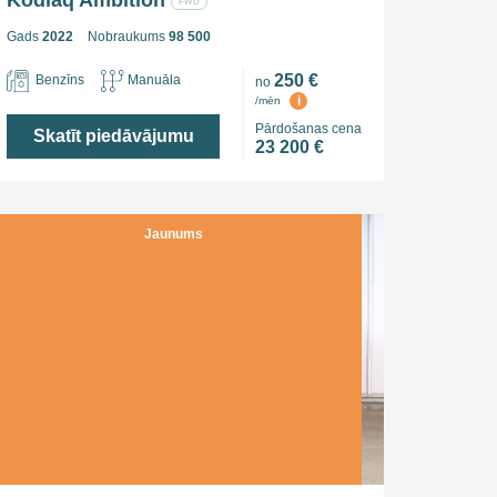
Kodiaq Ambition
FWD
Gads
2022
Nobraukums
98 500
250 €
Benzīns
Manuāla
no
i
/mēn
Pārdošanas cena
Skatīt piedāvājumu
23 200 €
Jaunums