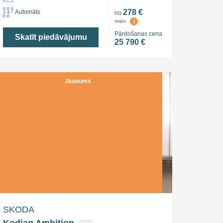
278 €
Automāts
no
i
/mēn
Pārdošanas cena
Skatīt piedāvājumu
25 790 €
Jaunums
SKODA