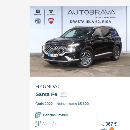
HYUNDAI
Santa Fe
AWD
Gads
2022
Nobraukums
65 600
Benzīns / hybrid
367 €
Automāts
no
i
/mēn