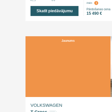
i
/mēn
Pārdošanas cena
Skatīt piedāvājumu
15 490 €
Jaunums
VOLKSWAGEN