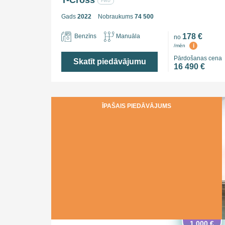
T-Cross
FWD
Gads
2022
Nobraukums
74 500
178 €
Benzīns
Manuāla
no
i
/mēn
Pārdošanas cena
Skatīt piedāvājumu
16 490 €
ĪPAŠAIS PIEDĀVĀJUMS
Ietaupi
1 000 €