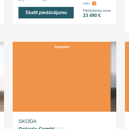
i
/mēn
Pārdošanas cena
Skatīt piedāvājumu
23 490 €
Jaunums
SKODA