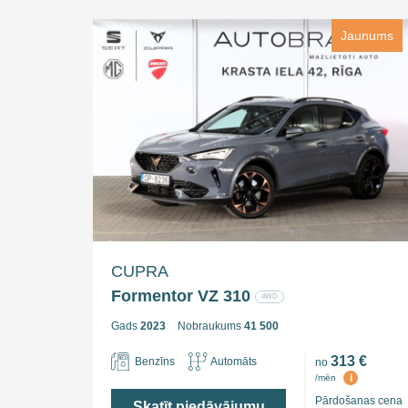
Jaunums
CUPRA
Formentor VZ 310
4WD
Gads
2023
Nobraukums
41 500
313 €
Benzīns
Automāts
no
i
/mēn
Pārdošanas cena
Skatīt piedāvājumu