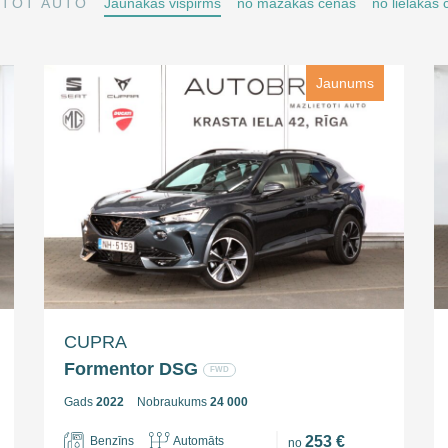
TOT AUTO
Jaunākās vispirms
no mazākās cenas
no lielākās
Jaunums
CUPRA
Formentor DSG
FWD
Gads
2022
Nobraukums
24 000
253 €
Benzīns
Automāts
no