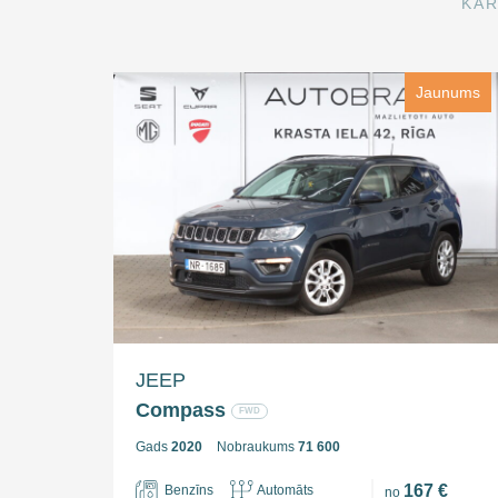
KĀR
Jaunums
JEEP
Compass
FWD
Gads
2020
Nobraukums
71 600
167 €
Benzīns
Automāts
no