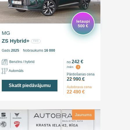
Ietaupi
500 €
MG
ZS Hybrid+
FWD
Gads
2025
Nobraukums
16 000
242 €
Benzīns / hybrid
no
i
/mēn
Automāts
Pārdošanas cena
22 990 €
Skatīt piedāvājumu
Autobrava cena
22 490 €
Jaunums