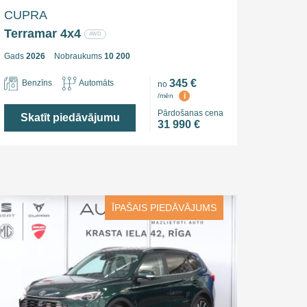
CUPRA
Terramar 4x4
4WD
Gads
2026
Nobraukums
10 200
345 €
Benzīns
Automāts
no
i
/mēn
Pārdošanas cena
Skatīt piedāvājumu
31 990 €
ĪPAŠAIS PIEDĀVĀJUMS