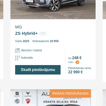
MG
ZS Hybrid+
FWD
Gads
2025
Nobraukums
18 950
Benzīns / hybrid
248 €
Automāts
no
i
/mēn
Pārdošanas cena
Skatīt piedāvājumu
22 990 €
ĪPAŠAIS PIEDĀVĀJUMS