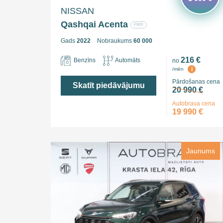
NISSAN
Qashqai Acenta
FWD
Gads
2022
Nobraukums
60 000
216 €
Benzīns
Automāts
no
i
/mēn
Pārdošanas cena
Skatīt piedāvājumu
20 990 €
Autobrava cena
19 990 €
Jaunums