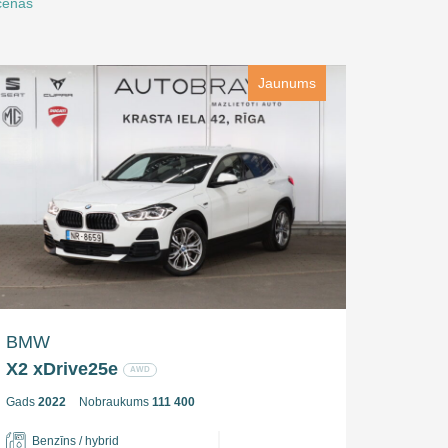
 cenas
Jaunums
BMW
X2 xDrive25e
AWD
Gads
2022
Nobraukums
111 400
Benzīns / hybrid