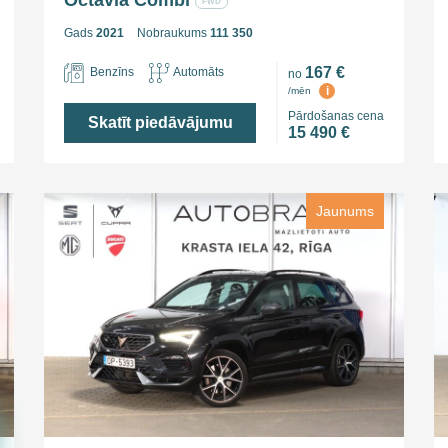
Octavia Combi
FWD
Gads
2021
Nobraukums
111 350
167 €
Benzīns
Automāts
no
i
/mēn
Pārdošanas cena
Skatīt piedāvājumu
15 490 €
Jaunums