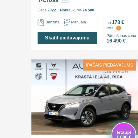
T-Cross
FWD
Gads
2022
Nobraukums
74 500
178 €
Benzīns
Manuāla
no
i
/mēn
Pārdošanas cena
Skatīt piedāvājumu
16 490 €
ĪPAŠAIS PIEDĀVĀJUMS
Ietaupi
1 000 €