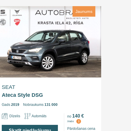
Jaunums
SEAT
Ateca Style DSG
Gads
2019
Nobraukums
131 000
140 €
Dīzelis
Automāts
no
i
/mēn
Pārdošanas cena
Skatīt piedāvājumu