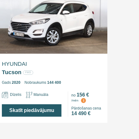
HYUNDAI
Tucson
FWD
Gads
2020
Nobraukums
144 400
156 €
Dīzelis
Manuāla
no
i
/mēn
Pārdošanas cena
Skatīt piedāvājumu
14 490 €