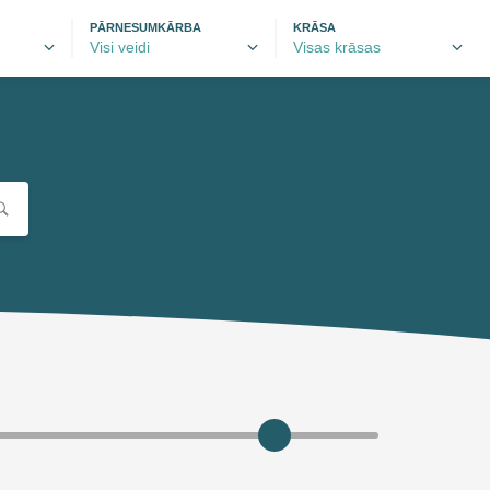
PĀRNESUMKĀRBA
KRĀSA
autobrava.lv