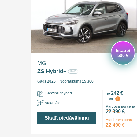
Ietaupi
500 €
MG
ZS Hybrid+
FWD
Gads
2025
Nobraukums
15 300
242 €
Benzīns / hybrid
no
i
/mēn
Automāts
Pārdošanas cena
22 990 €
Skatīt piedāvājumu
Autobrava cena
22 490 €