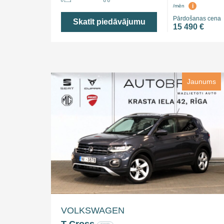
i
/mēn
Pārdošanas cena
Skatīt piedāvājumu
15 490 €
Jaunums
VOLKSWAGEN