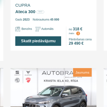
CUPRA
Ateca 300
4WD
Gads
2023
Nobraukums
45 000
318 €
Benzīns
Automāts
no
i
/mēn
Pārdošanas cena
Skatīt piedāvājumu
29 490 €
Jaunums