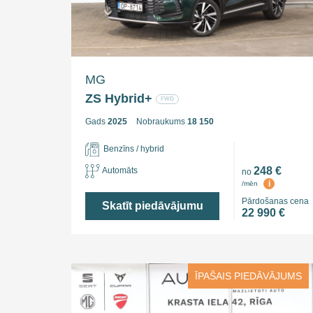
MG
ZS Hybrid+
FWD
Gads
2025
Nobraukums
18 150
Benzīns / hybrid
248 €
Automāts
no
i
/mēn
Pārdošanas cena
Skatīt piedāvājumu
22 990 €
ĪPAŠAIS PIEDĀVĀJUMS