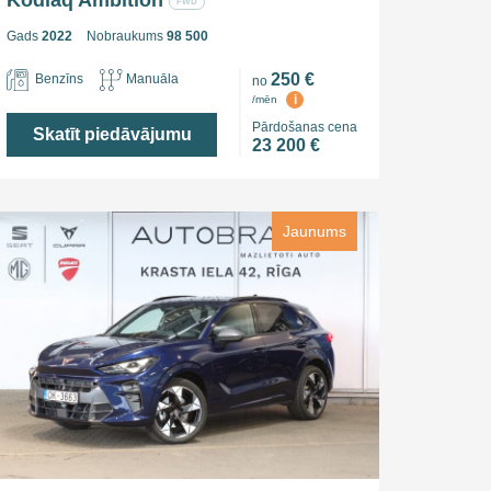
Kodiaq Ambition
FWD
Gads
2022
Nobraukums
98 500
250 €
Benzīns
Manuāla
no
i
/mēn
Pārdošanas cena
Skatīt piedāvājumu
23 200 €
Jaunums