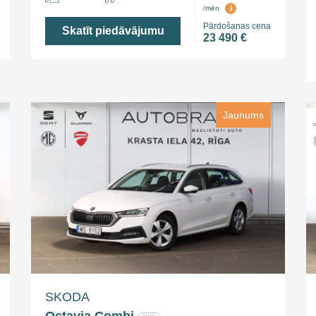
i
/mēn
Pārdošanas cena
Skatīt piedāvājumu
23 490 €
Jaunums
SKODA