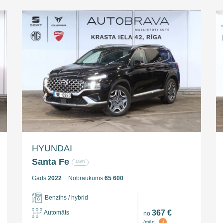
HYUNDAI
Santa Fe
AWD
Gads
2022
Nobraukums
65 600
Benzīns / hybrid
367 €
Automāts
no
i
/mēn