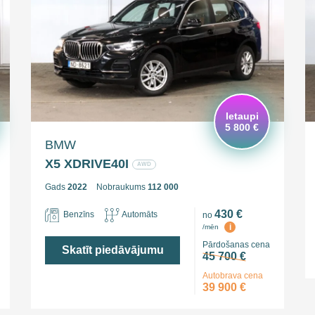
Ietaupi
5 800 €
BMW
X5 XDRIVE40I
AWD
Gads
2022
Nobraukums
112 000
430 €
Benzīns
Automāts
no
i
/mēn
Pārdošanas cena
Skatīt piedāvājumu
45 700 €
Autobrava cena
39 900 €