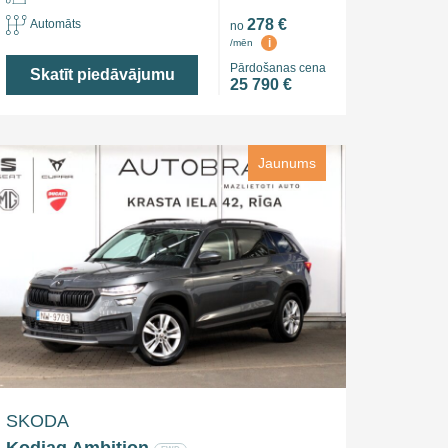
278 €
Automāts
no
i
/mēn
Pārdošanas cena
Skatīt piedāvājumu
25 790 €
Jaunums
SKODA