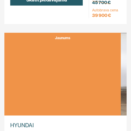
45 700 €
Autobrava cena
39 900 €
Jaunums
HYUNDAI