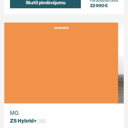
Pārdošanas cena
Skatīt piedāvājumu
22 990 €
Jaunums
MG
ZS Hybrid+
FWD