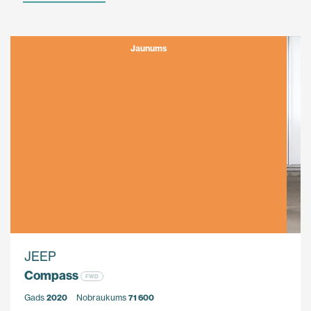
Jaunums
JEEP
Compass
FWD
Gads
2020
Nobraukums
71 600