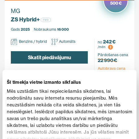
500 €
MG
ZS Hybrid+
FWD
Gads
2025
Nobraukums
16 000
242 €
Benzīns / hybrid
Automāts
no
i
/mēn
Pārdošanas cena
Skatīt piedāvājumu
22 990 €
Autobrava cena
22 490 €
Šī tīmekļa vietne izmanto sīkfailus
Mēs uzstādām tikai nepieciešamās sīkdatnes, lai
nodrošinātu savu interneta resursu pieejamību. Mēs
ĪPAŠAIS PIEDĀVĀJUMS
neuzstādīsim nekāda cita veida sīkdatnes, ja vien tās
neieslēgsiet. Ieslēdzot papildus sīkdatnes, mēs izmantosim
savas un trešo pušu analītikas un/vai mārketinga
sīkdatnes, lai uzlabotu vietnes darbību un piedāvātu
reklāmas atbilstoši Jūsu interesēm. Ja jūs vēlaties mainīt
savus sīkdatņu iestatījumus, klikšķiniet uz pogas