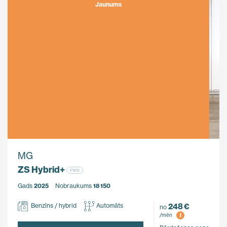
Jaunums
MG
ZS Hybrid+
FWD
Gads
2025
Nobraukums
18 150
248 €
Benzīns / hybrid
Automāts
no
i
/mēn