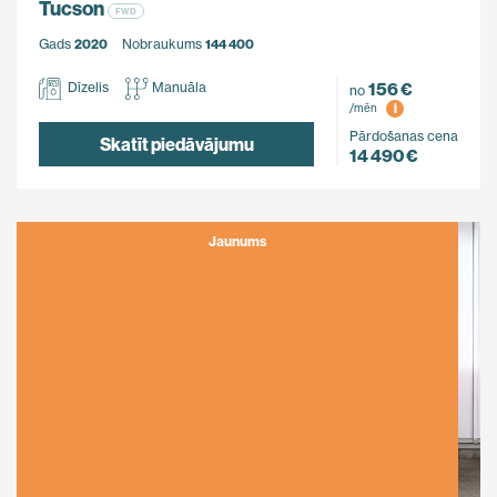
Tucson
FWD
Gads
2020
Nobraukums
144 400
156 €
Dīzelis
Manuāla
no
i
/mēn
Pārdošanas cena
Skatīt piedāvājumu
14 490 €
Jaunums