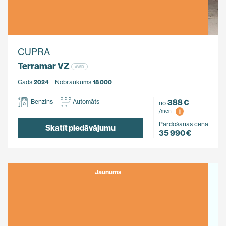
CUPRA
Terramar VZ
4WD
Gads
2024
Nobraukums
18 000
388 €
Benzīns
Automāts
no
i
/mēn
Pārdošanas cena
Skatīt piedāvājumu
35 990 €
Jaunums