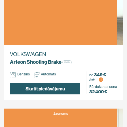
VOLKSWAGEN
Arteon Shooting Brake
FWD
349 €
Benzīns
Automāts
no
i
/mēn
Pārdošanas cena
Skatīt piedāvājumu
32 400 €
Jaunums