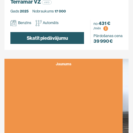
Terramar VZ
4WD
Gads
2025
Nobraukums
17 000
431 €
Benzīns
Automāts
no
i
/mēn
Pārdošanas cena
Skatīt piedāvājumu
39 990 €
Jaunums