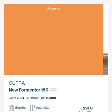
Jaunums
CUPRA
New Formentor 150
FWD
Gads
2024
Nobraukums
29 000
291 €
Benzīns
Automāts
no