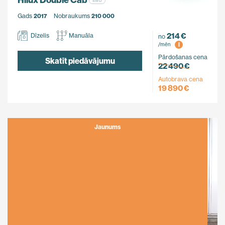
4WD
Gads
2017
Nobraukums
210 000
214 €
Dīzelis
Manuāla
no
i
/mēn
Pārdošanas cena
Skatīt piedāvājumu
22 490 €
Autobrava cena
19 890 €
Jaunums