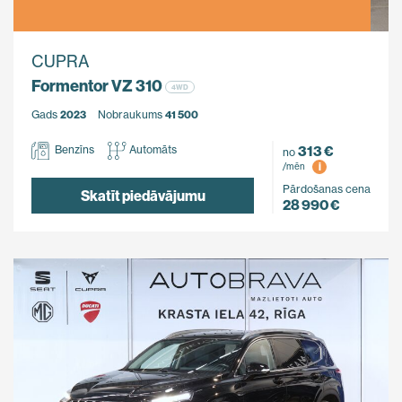
CUPRA
Formentor VZ 310
4WD
Gads
2023
Nobraukums
41 500
313 €
Benzīns
Automāts
no
i
/mēn
Pārdošanas cena
Skatīt piedāvājumu
28 990 €