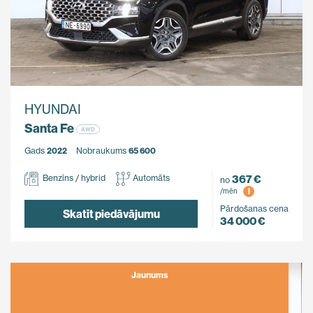
HYUNDAI
Santa Fe
AWD
Gads
2022
Nobraukums
65 600
367 €
Benzīns / hybrid
Automāts
no
i
/mēn
Pārdošanas cena
Skatīt piedāvājumu
34 000 €
Jaunums