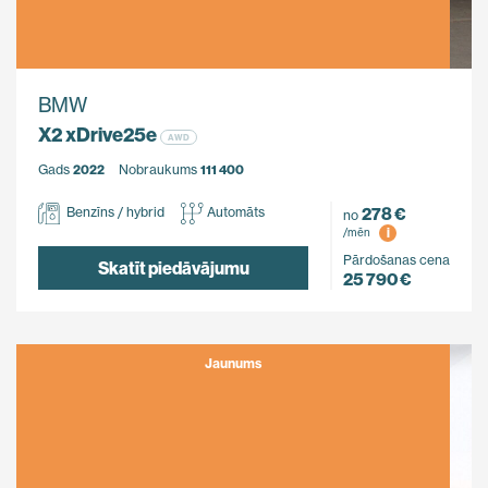
BMW
X2 xDrive25e
AWD
Gads
2022
Nobraukums
111 400
278 €
Benzīns / hybrid
Automāts
no
i
/mēn
Pārdošanas cena
Skatīt piedāvājumu
25 790 €
Jaunums