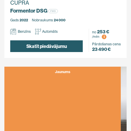
CUPRA
Formentor DSG
FWD
Gads
2022
Nobraukums
24 000
253 €
Benzīns
Automāts
no
i
/mēn
Pārdošanas cena
Skatīt piedāvājumu
23 490 €
Jaunums