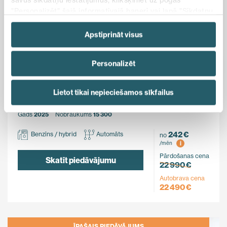
"Personalizēt" šajā informatīvajā banerī vai lapā "Sīkdatņu
politika". Vairāk informācijas par sīkdatnēm ir pieejama
šajā informatīvajā banerī un mūsu Sīkdatņu politikā.
Apstiprināt visus
Ietaupi
Personalizēt
500 €
MG
Lietot tikai nepieciešamos sīkfailus
ZS Hybrid+
FWD
Gads
2025
Nobraukums
15 300
242 €
Benzīns / hybrid
Automāts
no
i
/mēn
Pārdošanas cena
Skatīt piedāvājumu
22 990 €
Autobrava cena
22 490 €
ĪPAŠAIS PIEDĀVĀJUMS