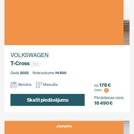
VOLKSWAGEN
T-Cross
FWD
Gads
2022
Nobraukums
74 500
178 €
Benzīns
Manuāla
no
i
/mēn
Pārdošanas cena
Skatīt piedāvājumu
16 490 €
Jaunums