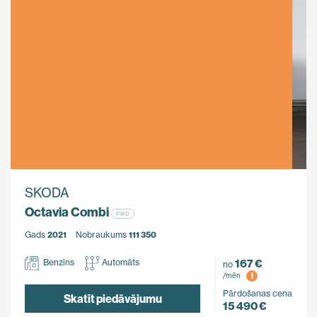
SKODA
Octavia Combi
FWD
Gads
2021
Nobraukums
111 350
167 €
Benzīns
Automāts
no
i
/mēn
Pārdošanas cena
Skatīt piedāvājumu
15 490 €