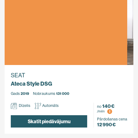
SEAT
Ateca Style DSG
Gads
2019
Nobraukums
131 000
140 €
Dīzelis
Automāts
no
i
/mēn
Pārdošanas cena
Skatīt piedāvājumu
12 990 €