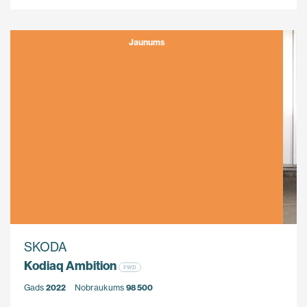
Jaunums
SKODA
Kodiaq Ambition
FWD
Gads
2022
Nobraukums
98 500