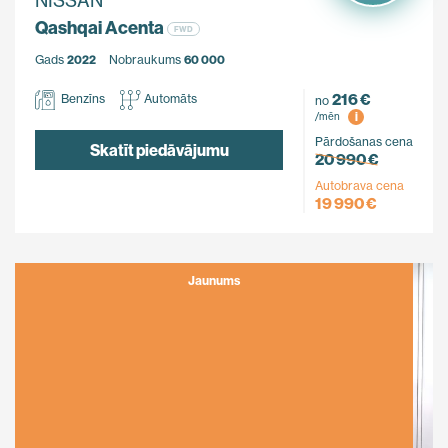
NISSAN
Qashqai Acenta
FWD
Gads
2022
Nobraukums
60 000
216 €
Benzīns
Automāts
no
i
/mēn
Pārdošanas cena
Skatīt piedāvājumu
20 990 €
Autobrava cena
19 990 €
Jaunums