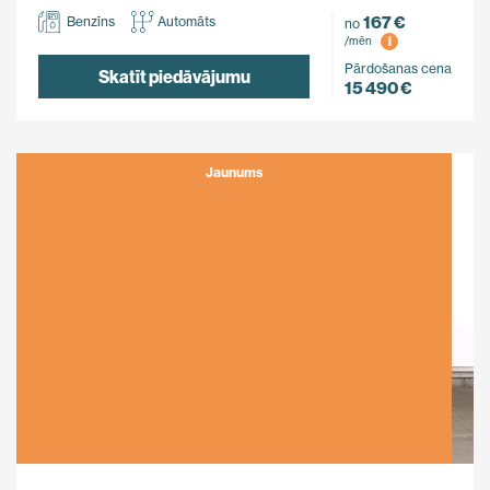
167 €
Benzīns
Automāts
no
i
/mēn
Pārdošanas cena
Skatīt piedāvājumu
15 490 €
Jaunums