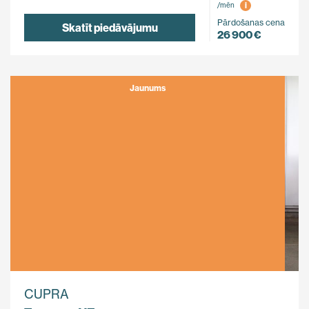
i
/mēn
Pārdošanas cena
Skatīt piedāvājumu
26 900 €
Jaunums
CUPRA