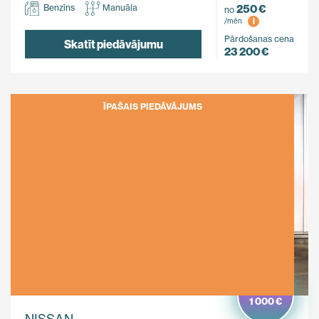
250 €
Benzīns
Manuāla
no
i
/mēn
Pārdošanas cena
Skatīt piedāvājumu
23 200 €
ĪPAŠAIS PIEDĀVĀJUMS
Ietaupi
1 000 €