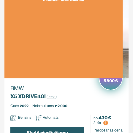
Ietaupi
5 800 €
BMW
X5 XDRIVE40I
AWD
Gads
2022
Nobraukums
112 000
430 €
Benzīns
Automāts
no
i
/mēn
Pārdošanas cena
Skatīt piedāvājumu