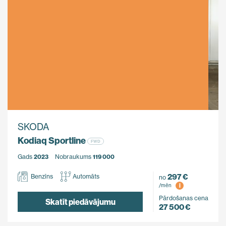
SKODA
Kodiaq Sportline
FWD
Gads
2023
Nobraukums
119 000
297 €
Benzīns
Automāts
no
i
/mēn
Pārdošanas cena
Skatīt piedāvājumu
27 500 €