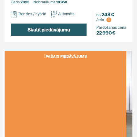
Gads
2025
Nobraukums
18 950
248 €
Benzīns / hybrid
Automāts
no
i
/mēn
Pārdošanas cena
Skatīt piedāvājumu
22 990 €
ĪPAŠAIS PIEDĀVĀJUMS
Ietaupi