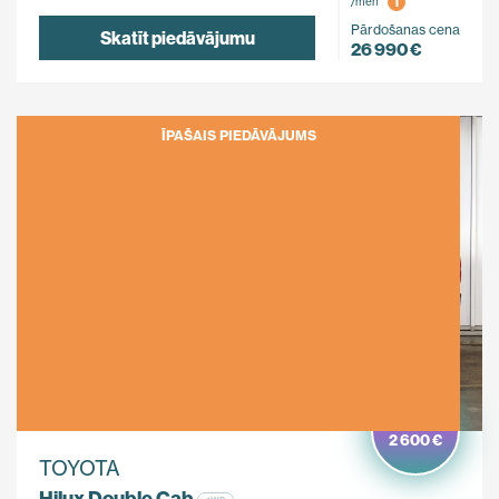
i
/mēn
Pārdošanas cena
Skatīt piedāvājumu
26 990 €
ĪPAŠAIS PIEDĀVĀJUMS
Ietaupi
2 600 €
TOYOTA
Hilux Double Cab