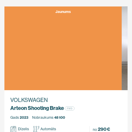
Jaunums
VOLKSWAGEN
Arteon Shooting Brake
FWD
Gads
2023
Nobraukums
48 100
290 €
Dīzelis
Automāts
no