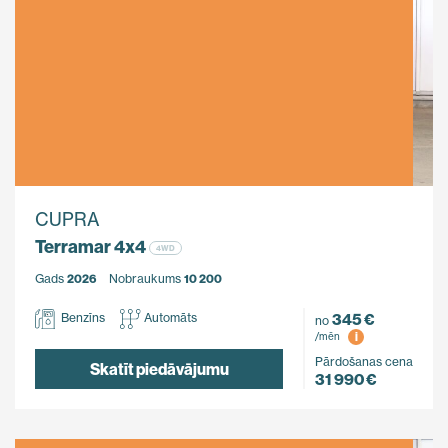
CUPRA
Terramar 4x4
4WD
Gads
2026
Nobraukums
10 200
345 €
Benzīns
Automāts
no
i
/mēn
Pārdošanas cena
Skatīt piedāvājumu
31 990 €