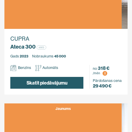
CUPRA
Ateca 300
4WD
Gads
2023
Nobraukums
45 000
318 €
Benzīns
Automāts
no
i
/mēn
Pārdošanas cena
Skatīt piedāvājumu
29 490 €
Jaunums