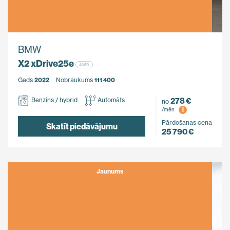
BMW
X2 xDrive25e
AWD
Gads
2022
Nobraukums
111 400
278 €
Benzīns / hybrid
Automāts
no
i
/mēn
Pārdošanas cena
Skatīt piedāvājumu
25 790 €
Jaunums