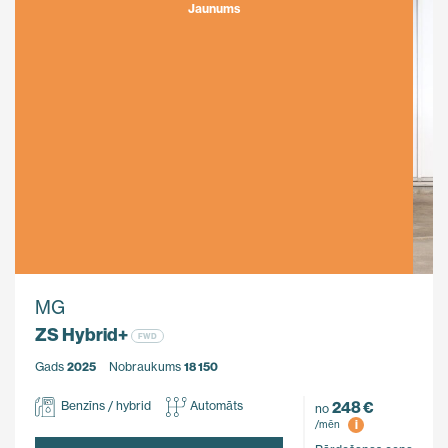
Jaunums
MG
ZS Hybrid+
FWD
Gads
2025
Nobraukums
18 150
248 €
Benzīns / hybrid
Automāts
no
i
/mēn