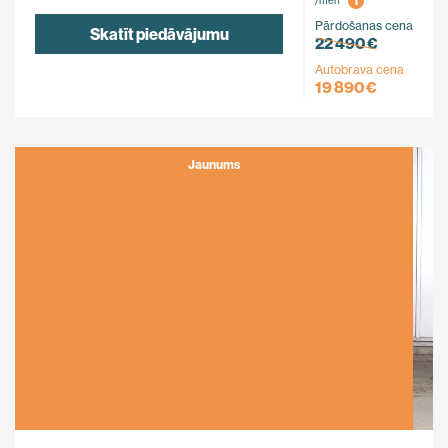
i
/mēn
Pārdošanas cena
Skatīt piedāvājumu
22 490 €
Autobrava cena
19 890 €
Jaunums