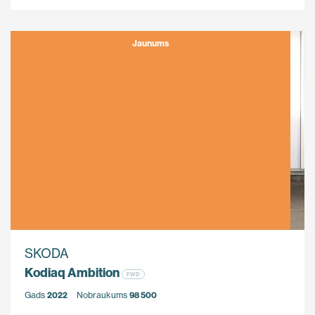
Jaunums
SKODA
Kodiaq Ambition
FWD
Gads
2022
Nobraukums
98 500