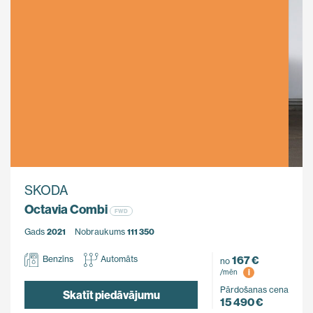
SKODA
Octavia Combi
FWD
Gads
2021
Nobraukums
111 350
167 €
Benzīns
Automāts
no
i
/mēn
Pārdošanas cena
Skatīt piedāvājumu
15 490 €