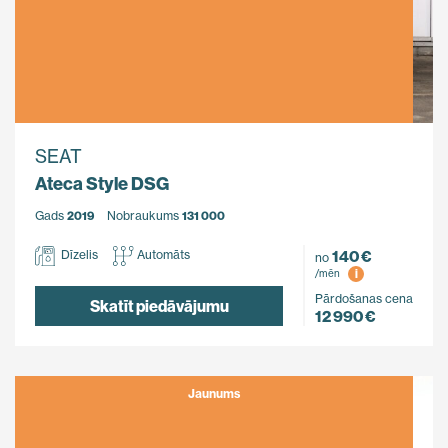
SEAT
Ateca Style DSG
Gads
2019
Nobraukums
131 000
140 €
Dīzelis
Automāts
no
i
/mēn
Pārdošanas cena
Skatīt piedāvājumu
12 990 €
Jaunums