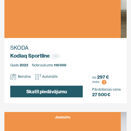
SKODA
Kodiaq Sportline
FWD
Gads
2023
Nobraukums
119 000
297 €
Benzīns
Automāts
no
i
/mēn
Pārdošanas cena
Skatīt piedāvājumu
27 500 €
Jaunums