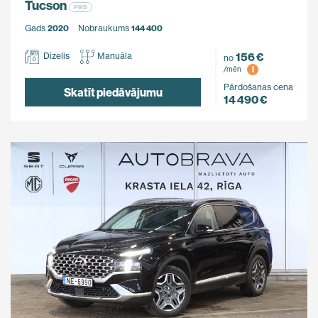
Tucson
FWD
Gads
2020
Nobraukums
144 400
156 €
Dīzelis
Manuāla
no
i
/mēn
Pārdošanas cena
Skatīt piedāvājumu
14 490 €