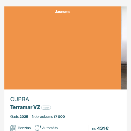
Jaunums
CUPRA
Terramar VZ
4WD
Gads
2025
Nobraukums
17 000
431 €
Benzīns
Automāts
no