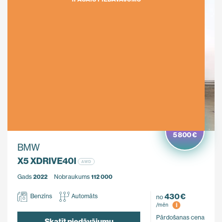
Ietaupi
5 800 €
BMW
X5 XDRIVE40I
AWD
Gads
2022
Nobraukums
112 000
430 €
Benzīns
Automāts
no
i
/mēn
Pārdošanas cena
Skatīt piedāvājumu