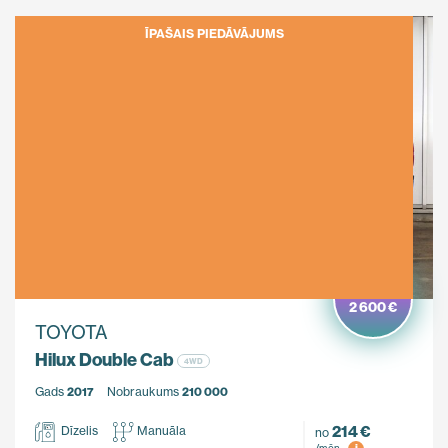
ĪPAŠAIS PIEDĀVĀJUMS
Ietaupi
2 600 €
TOYOTA
Hilux Double Cab
4WD
Gads
2017
Nobraukums
210 000
214 €
Dīzelis
Manuāla
no