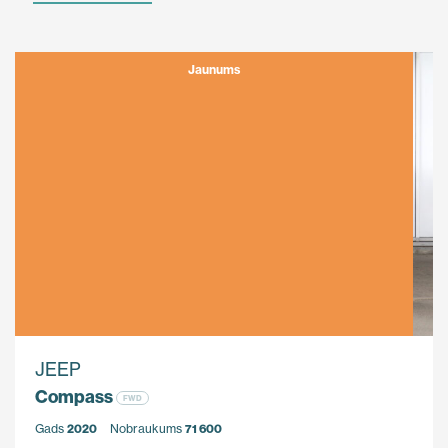
Jaunums
JEEP
Compass
FWD
Gads
2020
Nobraukums
71 600