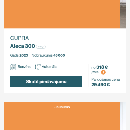
CUPRA
Ateca 300
4WD
Gads
2023
Nobraukums
45 000
318 €
Benzīns
Automāts
no
i
/mēn
Pārdošanas cena
Skatīt piedāvājumu
29 490 €
Jaunums