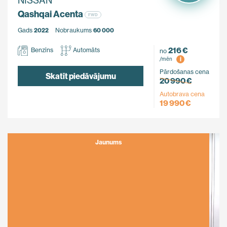
NISSAN
Qashqai Acenta
FWD
Gads
2022
Nobraukums
60 000
216 €
Benzīns
Automāts
no
i
/mēn
Pārdošanas cena
Skatīt piedāvājumu
20 990 €
Autobrava cena
19 990 €
Jaunums