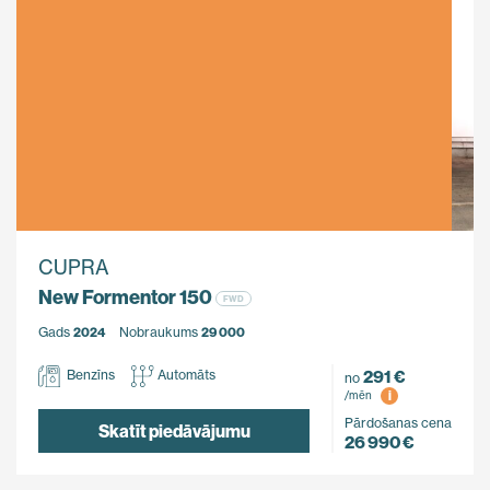
CUPRA
New Formentor 150
FWD
Gads
2024
Nobraukums
29 000
291 €
Benzīns
Automāts
no
i
/mēn
Pārdošanas cena
Skatīt piedāvājumu
26 990 €