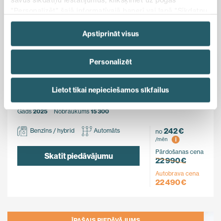
"Personalizēt" šajā informatīvajā banerī vai lapā "Sīkdatņu
politika". Vairāk informācijas par sīkdatnēm ir pieejama
šajā informatīvajā banerī un mūsu Sīkdatņu politikā.
Apstiprināt visus
Ietaupi
Personalizēt
500 €
MG
Lietot tikai nepieciešamos sīkfailus
ZS Hybrid+
FWD
Gads
2025
Nobraukums
15 300
242 €
Benzīns / hybrid
Automāts
no
i
/mēn
Pārdošanas cena
Skatīt piedāvājumu
22 990 €
Autobrava cena
22 490 €
ĪPAŠAIS PIEDĀVĀJUMS