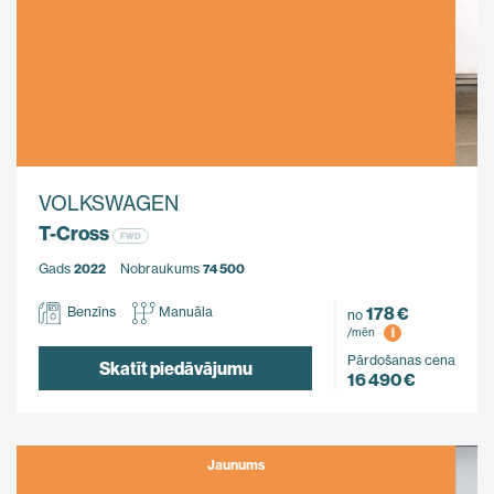
VOLKSWAGEN
T-Cross
FWD
Gads
2022
Nobraukums
74 500
178 €
Benzīns
Manuāla
no
i
/mēn
Pārdošanas cena
Skatīt piedāvājumu
16 490 €
Jaunums