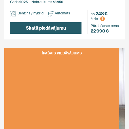
Gads
2025
Nobraukums
18 950
248 €
Benzīns / hybrid
Automāts
no
i
/mēn
Pārdošanas cena
Skatīt piedāvājumu
22 990 €
ĪPAŠAIS PIEDĀVĀJUMS
Ietaupi