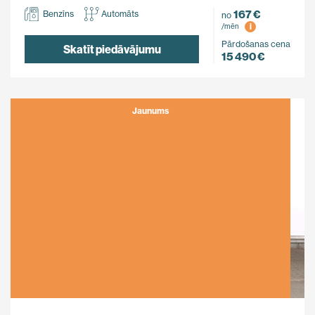
167 €
Benzīns
Automāts
no
i
/mēn
Pārdošanas cena
Skatīt piedāvājumu
15 490 €
Jaunums