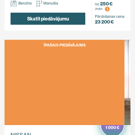
250 €
Benzīns
Manuāla
no
i
/mēn
Pārdošanas cena
Skatīt piedāvājumu
23 200 €
ĪPAŠAIS PIEDĀVĀJUMS
Ietaupi
1 000 €