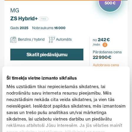
500 €
MG
ZS Hybrid+
FWD
Gads
2025
Nobraukums
16 000
242 €
Benzīns / hybrid
Automāts
no
i
/mēn
Pārdošanas cena
Skatīt piedāvājumu
22 990 €
Autobrava cena
22 490 €
Šī tīmekļa vietne izmanto sīkfailus
Mēs uzstādām tikai nepieciešamās sīkdatnes, lai
nodrošinātu savu interneta resursu pieejamību. Mēs
ĪPAŠAIS PIEDĀVĀJUMS
neuzstādīsim nekāda cita veida sīkdatnes, ja vien tās
neieslēgsiet. Ieslēdzot papildus sīkdatnes, mēs izmantosim
savas un trešo pušu analītikas un/vai mārketinga
sīkdatnes, lai uzlabotu vietnes darbību un piedāvātu
reklāmas atbilstoši Jūsu interesēm. Ja jūs vēlaties mainīt
savus sīkdatņu iestatījumus, klikšķiniet uz pogas