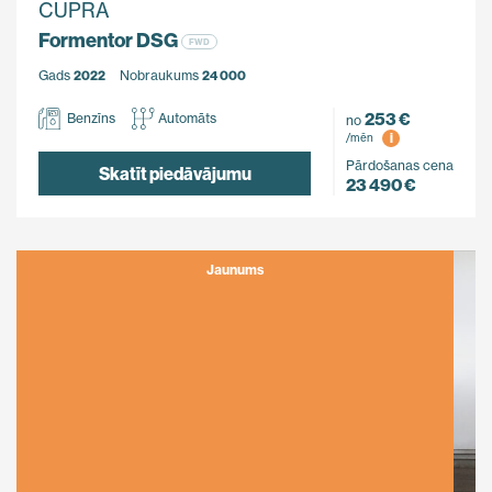
CUPRA
Formentor DSG
FWD
Gads
2022
Nobraukums
24 000
253 €
Benzīns
Automāts
no
i
/mēn
Pārdošanas cena
Skatīt piedāvājumu
23 490 €
Jaunums