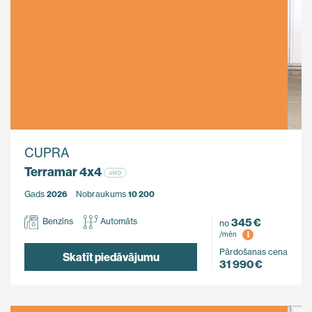
CUPRA
Terramar 4x4
4WD
Gads
2026
Nobraukums
10 200
345 €
Benzīns
Automāts
no
i
/mēn
Pārdošanas cena
Skatīt piedāvājumu
31 990 €