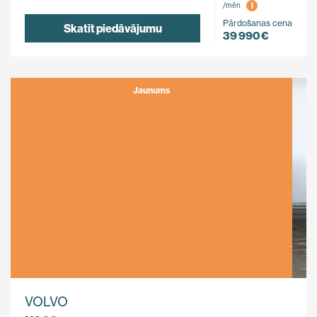
i
/mēn
Pārdošanas cena
Skatīt piedāvājumu
39 990 €
Jaunums
VOLVO