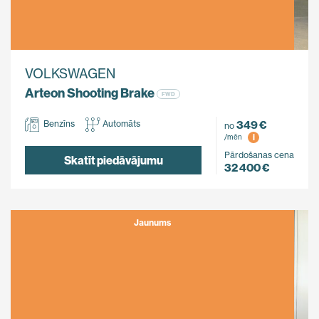
VOLKSWAGEN
Arteon Shooting Brake
FWD
349 €
Benzīns
Automāts
no
i
/mēn
Pārdošanas cena
Skatīt piedāvājumu
32 400 €
Jaunums