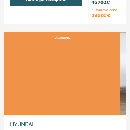
45 700 €
Autobrava cena
39 900 €
Jaunums
HYUNDAI