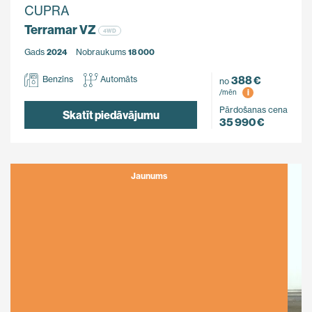
CUPRA
Terramar VZ
4WD
Gads
2024
Nobraukums
18 000
388 €
Benzīns
Automāts
no
i
/mēn
Pārdošanas cena
Skatīt piedāvājumu
35 990 €
Jaunums