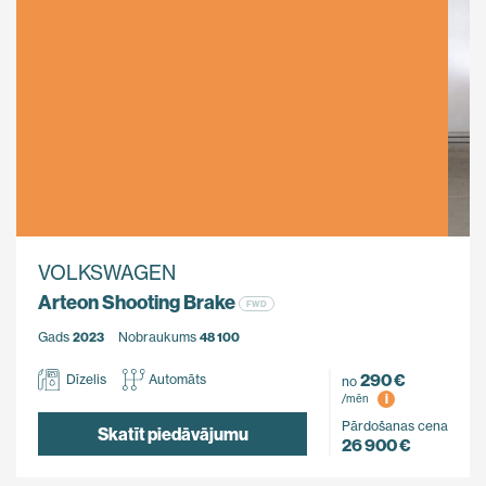
VOLKSWAGEN
Arteon Shooting Brake
FWD
Gads
2023
Nobraukums
48 100
290 €
Dīzelis
Automāts
no
i
/mēn
Pārdošanas cena
Skatīt piedāvājumu
26 900 €