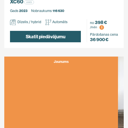
XC60
AWD
Gads
2023
Nobraukums
116 630
398 €
Dīzelis / hybrid
Automāts
no
i
/mēn
Pārdošanas cena
Skatīt piedāvājumu
36 900 €
Jaunums