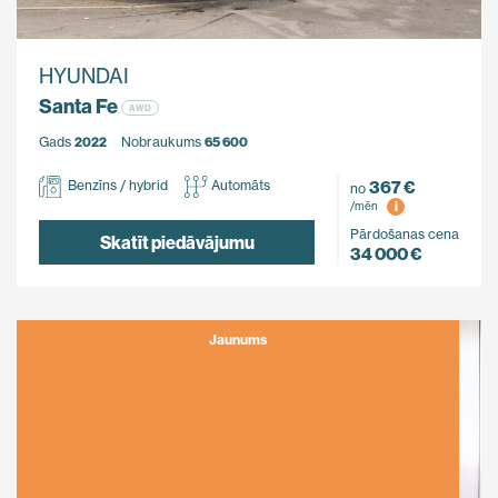
HYUNDAI
Santa Fe
AWD
Gads
2022
Nobraukums
65 600
367 €
Benzīns / hybrid
Automāts
no
i
/mēn
Pārdošanas cena
Skatīt piedāvājumu
34 000 €
Jaunums