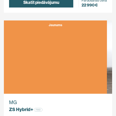
Pārdošanas cena
Skatīt piedāvājumu
22 990 €
Jaunums
MG
ZS Hybrid+
FWD