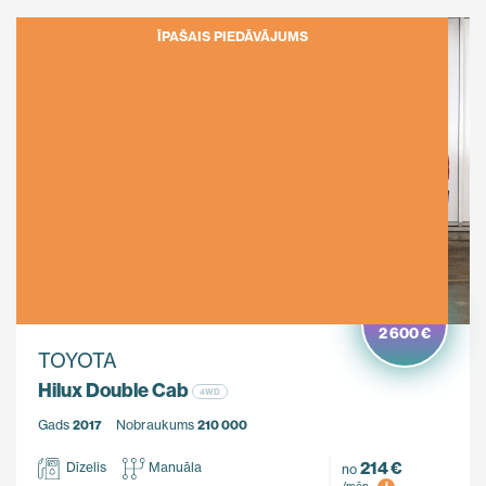
ĪPAŠAIS PIEDĀVĀJUMS
Ietaupi
2 600 €
TOYOTA
Hilux Double Cab
4WD
Gads
2017
Nobraukums
210 000
214 €
Dīzelis
Manuāla
no