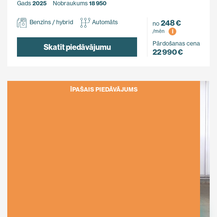
Gads
2025
Nobraukums
18 950
248 €
Benzīns / hybrid
Automāts
no
i
/mēn
Pārdošanas cena
Skatīt piedāvājumu
22 990 €
ĪPAŠAIS PIEDĀVĀJUMS
Ietaupi