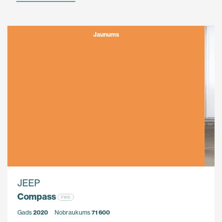
Jaunums
JEEP
Compass
FWD
Gads
2020
Nobraukums
71 600