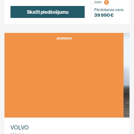
i
/mēn
Pārdošanas cena
Skatīt piedāvājumu
39 990 €
Jaunums
VOLVO