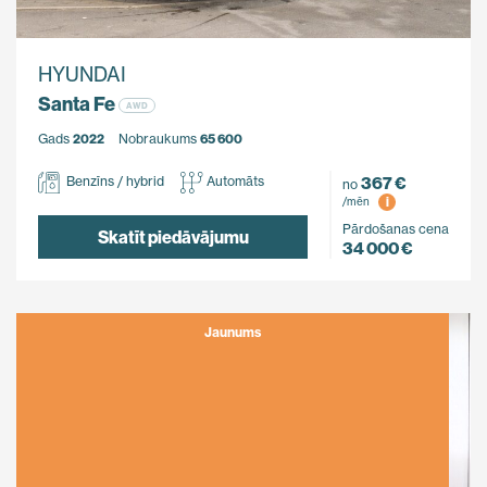
HYUNDAI
Santa Fe
AWD
Gads
2022
Nobraukums
65 600
367 €
Benzīns / hybrid
Automāts
no
i
/mēn
Pārdošanas cena
Skatīt piedāvājumu
34 000 €
Jaunums