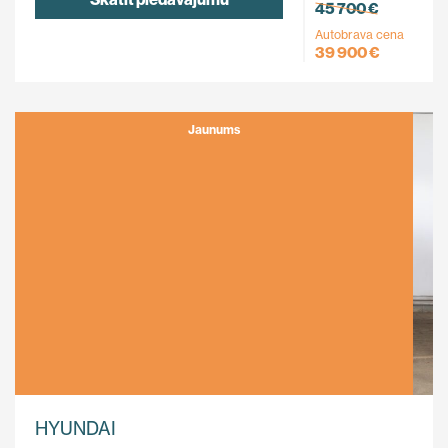
45 700 €
Autobrava cena
39 900 €
Jaunums
HYUNDAI