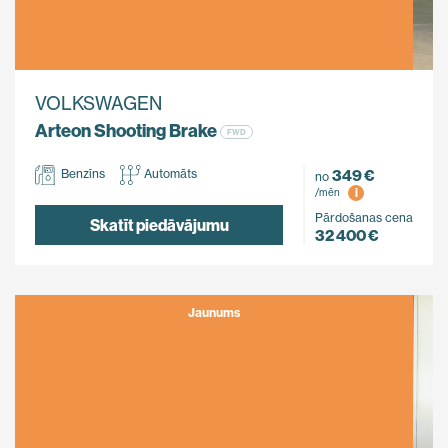
VOLKSWAGEN
Arteon Shooting Brake
FWD
349 €
Benzīns
Automāts
no
i
/mēn
Pārdošanas cena
Skatīt piedāvājumu
32 400 €
Jaunums