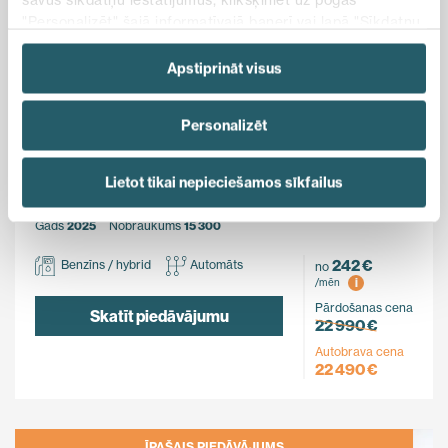
"Personalizēt" šajā informatīvajā banerī vai lapā "Sīkdatņu
politika". Vairāk informācijas par sīkdatnēm ir pieejama
šajā informatīvajā banerī un mūsu Sīkdatņu politikā.
Apstiprināt visus
Ietaupi
Personalizēt
500 €
MG
Lietot tikai nepieciešamos sīkfailus
ZS Hybrid+
FWD
Gads
2025
Nobraukums
15 300
242 €
Benzīns / hybrid
Automāts
no
i
/mēn
Pārdošanas cena
Skatīt piedāvājumu
22 990 €
Autobrava cena
22 490 €
ĪPAŠAIS PIEDĀVĀJUMS