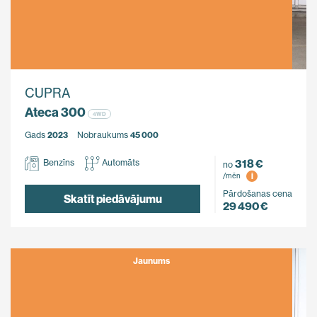
CUPRA
Ateca 300
4WD
Gads
2023
Nobraukums
45 000
318 €
Benzīns
Automāts
no
i
/mēn
Pārdošanas cena
Skatīt piedāvājumu
29 490 €
Jaunums