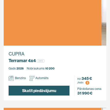
CUPRA
Terramar 4x4
4WD
Gads
2026
Nobraukums
10 200
345 €
Benzīns
Automāts
no
i
/mēn
Pārdošanas cena
Skatīt piedāvājumu
31 990 €