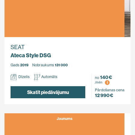
SEAT
Ateca Style DSG
Gads
2019
Nobraukums
131 000
140 €
Dīzelis
Automāts
no
i
/mēn
Pārdošanas cena
Skatīt piedāvājumu
12 990 €
Jaunums