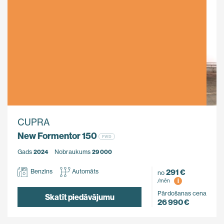
CUPRA
New Formentor 150
FWD
Gads
2024
Nobraukums
29 000
291 €
Benzīns
Automāts
no
i
/mēn
Pārdošanas cena
Skatīt piedāvājumu
26 990 €