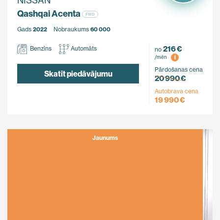
NISSAN
Qashqai Acenta
FWD
Gads
2022
Nobraukums
60 000
216 €
Benzīns
Automāts
no
i
/mēn
Pārdošanas cena
Skatīt piedāvājumu
20 990 €
Autobrava cena
19 990 €
Jaunums