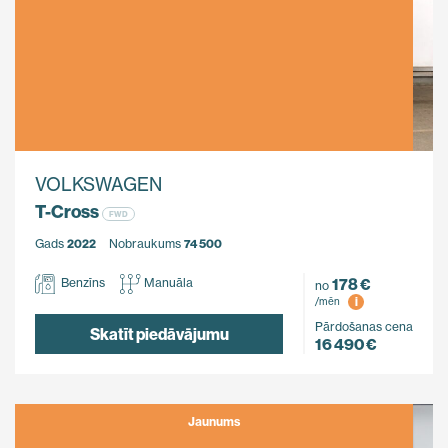
VOLKSWAGEN
T-Cross
FWD
Gads
2022
Nobraukums
74 500
178 €
Benzīns
Manuāla
no
i
/mēn
Pārdošanas cena
Skatīt piedāvājumu
16 490 €
Jaunums