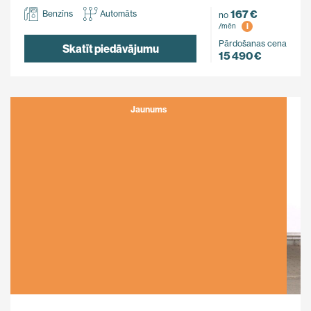
167 €
Benzīns
Automāts
no
i
/mēn
Pārdošanas cena
Skatīt piedāvājumu
15 490 €
Jaunums