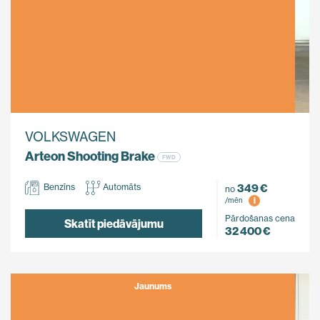
VOLKSWAGEN
Arteon Shooting Brake
FWD
349 €
Benzīns
Automāts
no
i
/mēn
Pārdošanas cena
Skatīt piedāvājumu
32 400 €
Jaunums