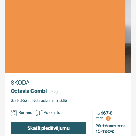
SKODA
Octavia Combi
FWD
Gads
2021
Nobraukums
111 350
167 €
Benzīns
Automāts
no
i
/mēn
Pārdošanas cena
Skatīt piedāvājumu
15 490 €