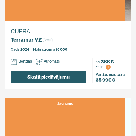
CUPRA
Terramar VZ
4WD
Gads
2024
Nobraukums
18 000
388 €
Benzīns
Automāts
no
i
/mēn
Pārdošanas cena
Skatīt piedāvājumu
35 990 €
Jaunums