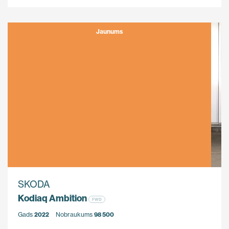
Jaunums
SKODA
Kodiaq Ambition
FWD
Gads
2022
Nobraukums
98 500