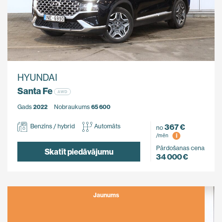
HYUNDAI
Santa Fe
AWD
Gads
2022
Nobraukums
65 600
367 €
Benzīns / hybrid
Automāts
no
i
/mēn
Pārdošanas cena
Skatīt piedāvājumu
34 000 €
Jaunums