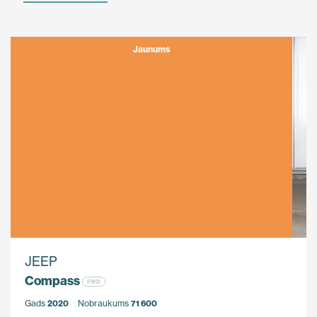
Jaunums
JEEP
Compass
FWD
Gads
2020
Nobraukums
71 600