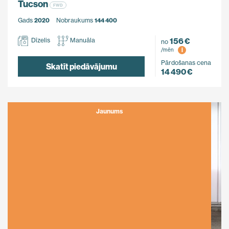
Tucson
FWD
Gads
2020
Nobraukums
144 400
156 €
Dīzelis
Manuāla
no
i
/mēn
Pārdošanas cena
Skatīt piedāvājumu
14 490 €
Jaunums