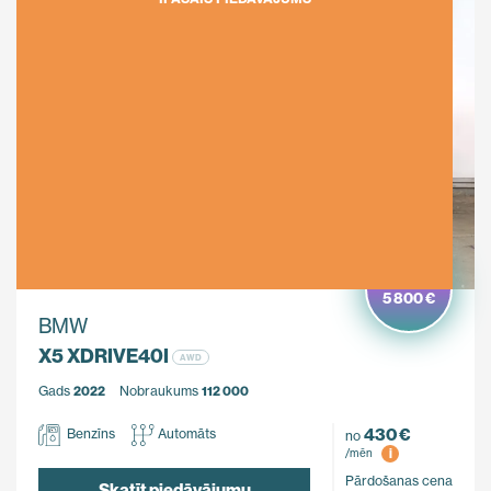
Ietaupi
5 800 €
BMW
X5 XDRIVE40I
AWD
Gads
2022
Nobraukums
112 000
430 €
Benzīns
Automāts
no
i
/mēn
Pārdošanas cena
Skatīt piedāvājumu