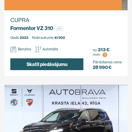
CUPRA
Formentor VZ 310
4WD
Gads
2023
Nobraukums
41 500
313 €
Benzīns
Automāts
no
i
/mēn
Pārdošanas cena
Skatīt piedāvājumu
28 990 €