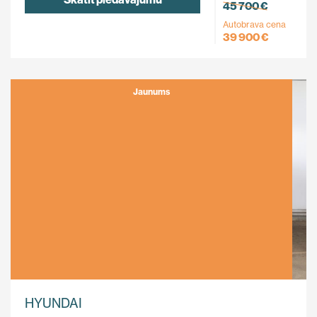
45 700 €
Autobrava cena
39 900 €
Jaunums
HYUNDAI