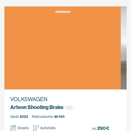
Jaunums
VOLKSWAGEN
Arteon Shooting Brake
FWD
Gads
2023
Nobraukums
48 100
290 €
Dīzelis
Automāts
no