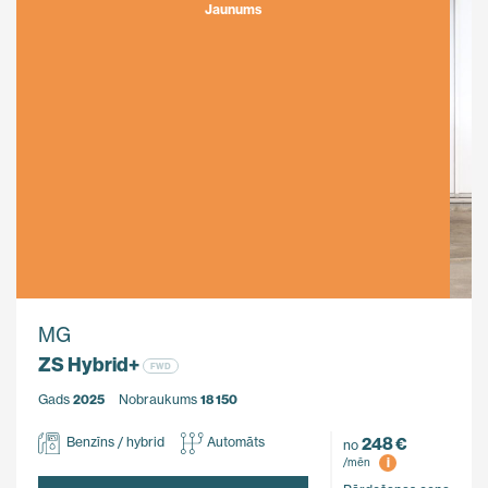
Jaunums
MG
ZS Hybrid+
FWD
Gads
2025
Nobraukums
18 150
248 €
Benzīns / hybrid
Automāts
no
i
/mēn