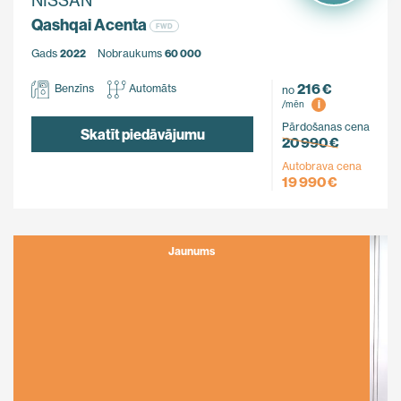
NISSAN
Qashqai Acenta
FWD
Gads
2022
Nobraukums
60 000
216 €
Benzīns
Automāts
no
i
/mēn
Pārdošanas cena
Skatīt piedāvājumu
20 990 €
Autobrava cena
19 990 €
Jaunums