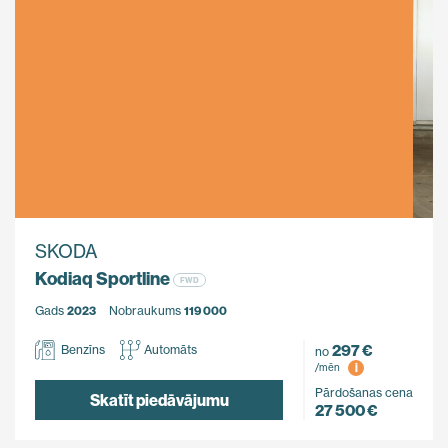
SKODA
Kodiaq Sportline
FWD
Gads
2023
Nobraukums
119 000
297 €
Benzīns
Automāts
no
i
/mēn
Pārdošanas cena
Skatīt piedāvājumu
27 500 €