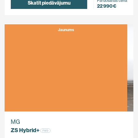
Pārdošanas cena
Skatīt piedāvājumu
22 990 €
Jaunums
MG
ZS Hybrid+
FWD