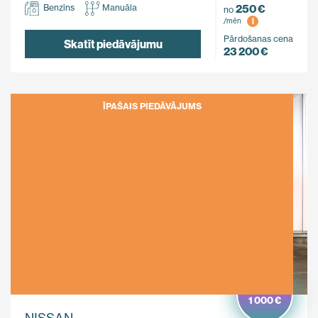
250 €
Benzīns
Manuāla
no
i
/mēn
Pārdošanas cena
Skatīt piedāvājumu
23 200 €
ĪPAŠAIS PIEDĀVĀJUMS
Ietaupi
1 000 €