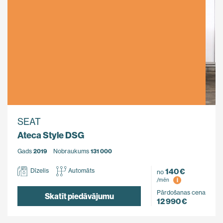
SEAT
Ateca Style DSG
Gads
2019
Nobraukums
131 000
140 €
Dīzelis
Automāts
no
i
/mēn
Pārdošanas cena
Skatīt piedāvājumu
12 990 €