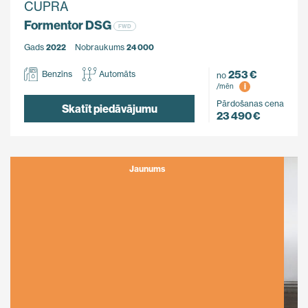
CUPRA
Formentor DSG
FWD
Gads
2022
Nobraukums
24 000
253 €
Benzīns
Automāts
no
i
/mēn
Pārdošanas cena
Skatīt piedāvājumu
23 490 €
Jaunums