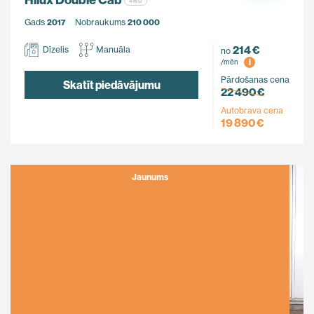
4WD
Gads
2017
Nobraukums
210 000
214 €
Dīzelis
Manuāla
no
i
/mēn
Pārdošanas cena
Skatīt piedāvājumu
22 490 €
Autobrava cena
19 890 €
Jaunums