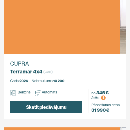
CUPRA
Terramar 4x4
4WD
Gads
2026
Nobraukums
10 200
345 €
Benzīns
Automāts
no
i
/mēn
Pārdošanas cena
Skatīt piedāvājumu
31 990 €