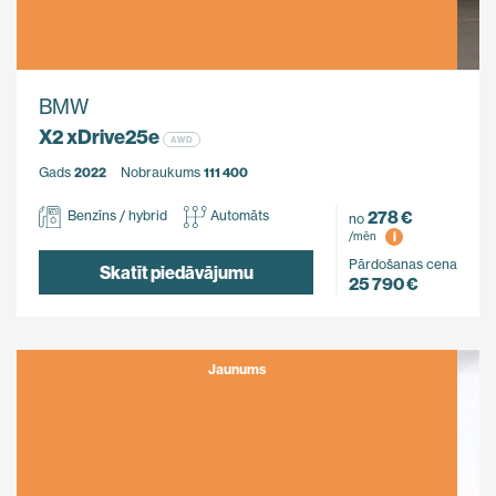
BMW
X2 xDrive25e
AWD
Gads
2022
Nobraukums
111 400
278 €
Benzīns / hybrid
Automāts
no
i
/mēn
Pārdošanas cena
Skatīt piedāvājumu
25 790 €
Jaunums