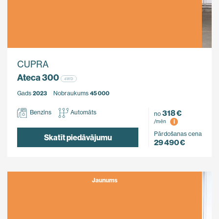
CUPRA
Ateca 300
4WD
Gads
2023
Nobraukums
45 000
318 €
Benzīns
Automāts
no
i
/mēn
Pārdošanas cena
Skatīt piedāvājumu
29 490 €
Jaunums