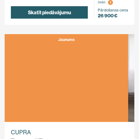
i
/mēn
Pārdošanas cena
Skatīt piedāvājumu
26 900 €
Jaunums
CUPRA