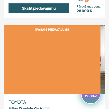
i
/mēn
Pārdošanas cena
Skatīt piedāvājumu
26 990 €
ĪPAŠAIS PIEDĀVĀJUMS
Ietaupi
2 600 €
TOYOTA
Hilux Double Cab