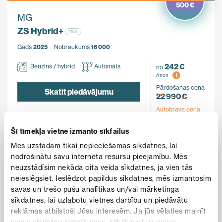
500 €
MG
ZS Hybrid+
FWD
Gads
2025
Nobraukums
16 000
242 €
Benzīns / hybrid
Automāts
no
i
/mēn
Pārdošanas cena
Skatīt piedāvājumu
22 990 €
Autobrava cena
22 490 €
Šī tīmekļa vietne izmanto sīkfailus
Mēs uzstādām tikai nepieciešamās sīkdatnes, lai
nodrošinātu savu interneta resursu pieejamību. Mēs
ĪPAŠAIS PIEDĀVĀJUMS
neuzstādīsim nekāda cita veida sīkdatnes, ja vien tās
neieslēgsiet. Ieslēdzot papildus sīkdatnes, mēs izmantosim
savas un trešo pušu analītikas un/vai mārketinga
sīkdatnes, lai uzlabotu vietnes darbību un piedāvātu
reklāmas atbilstoši Jūsu interesēm. Ja jūs vēlaties mainīt
savus sīkdatņu iestatījumus, klikšķiniet uz pogas