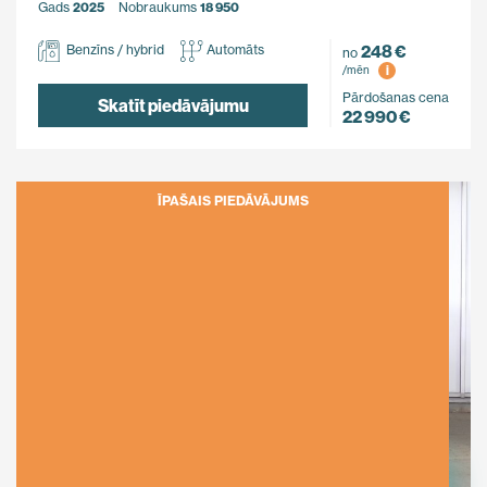
Gads
2025
Nobraukums
18 950
248 €
Benzīns / hybrid
Automāts
no
i
/mēn
Pārdošanas cena
Skatīt piedāvājumu
22 990 €
ĪPAŠAIS PIEDĀVĀJUMS
Ietaupi