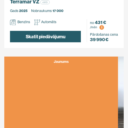
Terramar VZ
4WD
Gads
2025
Nobraukums
17 000
431 €
Benzīns
Automāts
no
i
/mēn
Pārdošanas cena
Skatīt piedāvājumu
39 990 €
Jaunums