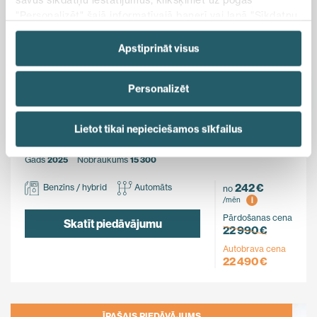
"Personalizēt" šajā informatīvajā banerī vai lapā "Sīkdatņu
politika". Vairāk informācijas par sīkdatnēm ir pieejama
šajā informatīvajā banerī un mūsu Sīkdatņu politikā.
Apstiprināt visus
Ietaupi
Personalizēt
500 €
MG
Lietot tikai nepieciešamos sīkfailus
ZS Hybrid+
FWD
Gads
2025
Nobraukums
15 300
242 €
Benzīns / hybrid
Automāts
no
i
/mēn
Pārdošanas cena
Skatīt piedāvājumu
22 990 €
Autobrava cena
22 490 €
ĪPAŠAIS PIEDĀVĀJUMS