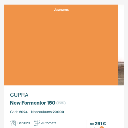
Jaunums
CUPRA
New Formentor 150
FWD
Gads
2024
Nobraukums
29 000
291 €
Benzīns
Automāts
no