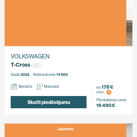
VOLKSWAGEN
T-Cross
FWD
Gads
2022
Nobraukums
74 500
178 €
Benzīns
Manuāla
no
i
/mēn
Pārdošanas cena
Skatīt piedāvājumu
16 490 €
Jaunums