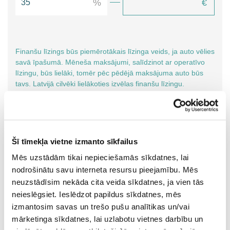
Finanšu līzings būs piemērotākais līzinga veids, ja auto vēlies
savā īpašumā. Mēneša maksājumi, salīdzinot ar operatīvo
līzingu, būs lielāki, tomēr pēc pēdējā maksājuma auto būs
tavs. Latvijā cilvēki lielākoties izvēlas finanšu līzingu.
Mēneša maksājums no
0
€
, ja ņemat
uz
Šī tīmekļa vietne izmanto sīkfailus
0
mēnešiem
.
Mēs uzstādām tikai nepieciešamās sīkdatnes, lai
Ņem vērā!
Šis aprēķins ir provizorisks un var atšķirties no Jums
nodrošinātu savu interneta resursu pieejamību. Mēs
piedāvātajiem galīgajiem noteikumiem un nosacījumiem. Procentu
neuzstādīsim nekāda cita veida sīkdatnes, ja vien tās
likme ir atkarīga no klienta profila un izvēlētā transportlīdzekļa.
neieslēgsiet. Ieslēdzot papildus sīkdatnes, mēs
izmantosim savas un trešo pušu analītikas un/vai
mārketinga sīkdatnes, lai uzlabotu vietnes darbību un
Uzdot jautājumu