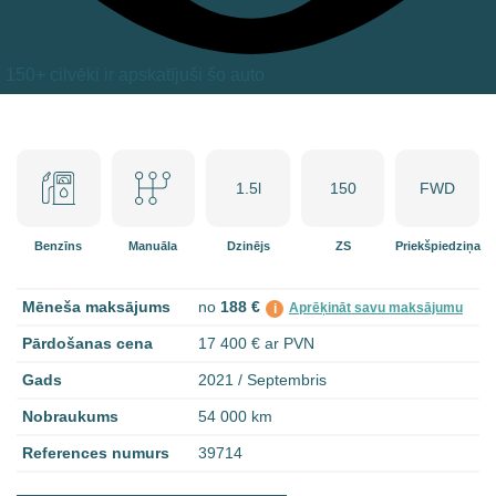
150+ cilvēki ir apskatījuši šo auto
1.5l
150
FWD
Benzīns
Manuāla
Dzinējs
ZS
Priekšpiedziņa
Mēneša maksājums
no
188 €
Aprēķināt savu maksājumu
i
Pārdošanas cena
17 400 € ar PVN
Gads
2021 / Septembris
Nobraukums
54 000 km
References numurs
39714