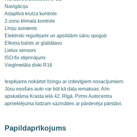
Navigācija
Adaptīvā kruīza kontrole
2-zonu klimata kontrole
Līniju asistents
Elektriski regulējami un apsildāmi sānu spoguļi
Elkoņa balsts ar glabātavu
Lietus sensors
ISO-fix stiprinājumi
Vieglmetāla diski R16
Iespējams nokārtot līzingu ar izdevīgiem nosacījumiem.
Jūsu esošais auto var būt kā daļa iemaksas. A/m
apskatāma Krasta ielā 42, Rīgā. Pirms Autocentra
apmeklējuma lūdzam sazināties ar pārdevēja pārstāvi.
Papildaprīkojums