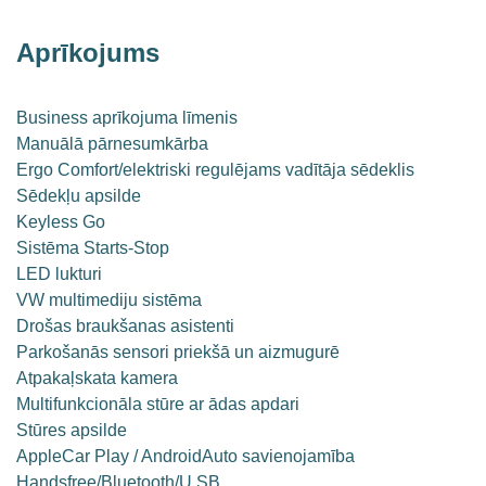
Aprīkojums
Business aprīkojuma līmenis
Manuālā pārnesumkārba
Ergo Comfort/elektriski regulējams vadītāja sēdeklis
Sēdekļu apsilde
Keyless Go
Sistēma Starts-Stop
LED lukturi
VW multimediju sistēma
Drošas braukšanas asistenti
Parkošanās sensori priekšā un aizmugurē
Atpakaļskata kamera
Multifunkcionāla stūre ar ādas apdari
Stūres apsilde
AppleCar Play / AndroidAuto savienojamība
Handsfree/Bluetooth/U SB